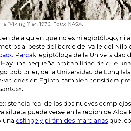
la ‘Viking 1’ en 1976. Foto: NASA.
n de alguien que no es ni egiptólogo, ni a
ometros al oeste del borde del valle del Nil
icado Parcak
, egiptóloga de la Universidad 
 «Hay una pequeña probabilidad de que una 
go Bob Brier, de la Universidad de Long Isl
cavaciones en Egipto, también considera pr
santes».
existencia real de los dos nuevos complejo
ya silueta puede verse en la región de Alb
ó una
esfinge y pirámides marcianas
que, co