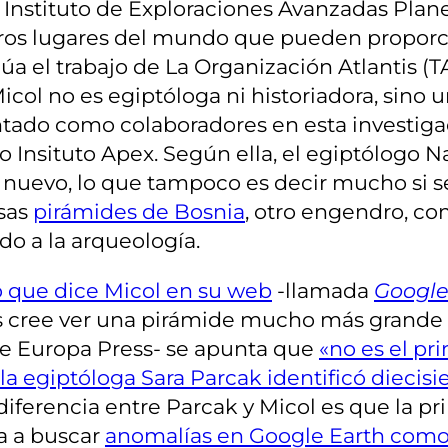
 Instituto de Exploraciones Avanzadas Plane
 otros lugares del mundo que pueden propor
núa el trabajo de La Organización Atlantis 
col no es egiptóloga ni historiadora, sino
ntado como colaboradores en esta investigac
nsituto Apex. Según ella, el egiptólogo Na
nuevo, lo que tampoco es decir mucho si s
lsas
pirámides de Bosnia
, otro engendro, c
o a la arqueología.
o que dice Micol en su web
-llamada
Google
os cree ver una pirámide mucho más grande 
e Europa Press- se apunta que
«no es el p
 la egiptóloga Sara Parcak identificó dieci
 diferencia entre Parcak y Micol es que la pri
a a buscar
anomalías en Google Earth como 