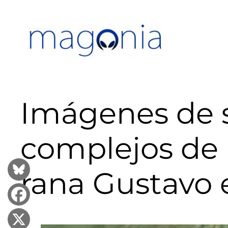
Saltar
al
contenido
Imágenes de s
complejos de 
rana Gustavo 