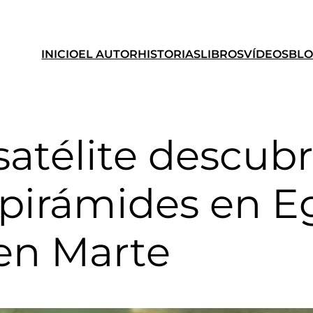
INICIO
EL AUTOR
HISTORIAS
LIBROS
VÍDEOS
BL
atélite descub
pirámides en Eg
en Marte