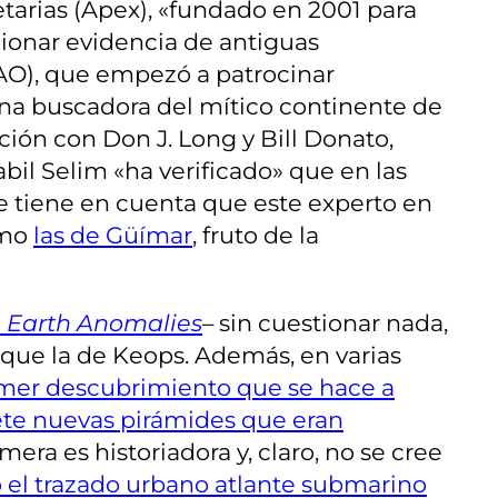
tarias (Apex), «fundado en 2001 para
cionar evidencia de antiguas
(TAO), que empezó a patrocinar
 una buscadora del mítico continente de
ión con Don J. Long y Bill Donato,
bil Selim «ha verificado» que en las
e tiene en cuenta que este experto en
omo
las de Güímar
, fruto de la
 Earth Anomalies
– sin cuestionar nada,
que la de Keops. Además, en varias
rimer descubrimiento que se hace a
siete nuevas pirámides que eran
mera es historiadora y, claro, no se cree
el trazado urbano atlante submarino