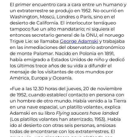
El primer encuentro cara a cara entre un humano y
un extraterrestre se produjo en 1952. No ocurrió en
Washington, Moscú, Londres o París, sino en el
desierto de California. El interlocutor terráqueo
tampoco fue un alto mandatario; ni siquiera el
entonces secretario general de la ONU, el noruego
Trigve Lie: se llamaba
George Adamski
y trabajaba
en las inmediaciones del observatorio astronómico
de monte Palomar. Nacido en Polonia en 1891,
había emigrado a Estados Unidos de niño y dedicó
los últimos trece años de su vida a difundir el
mensaje de los visitantes de otos mundos por
América, Europa y Oceanía.
«Fue a las 12.30 horas del jueves, 20 de noviembre
de 1952, cuando establecí contacto en persona con
un hombre de otro mundo. Había venido a la Tierra
en una nave espacial, un platillo volante», explica
Adamski en su libro
Flying saucers have landed
(Los platillos volantes han aterrizado, 1953). Había
ido al desierto con otras seis personas, ansiosas
todas de encontrarse con los extraterrestres. El