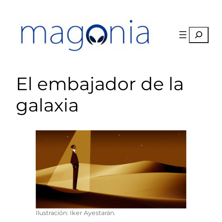
Saltar
al
contenido
Buscar
El embajador de la
galaxia
Ilustración: Iker Ayestarán.