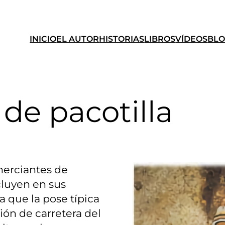
INICIO
EL AUTOR
HISTORIAS
LIBROS
VÍDEOS
BL
de pacotilla
omerciantes de
cluyen en sus
a que la pose típica
ción de carretera del