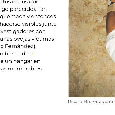
citos en los que
lgo parecido). Tan
ó quemada y entonces
hacerse visibles junto
investigadores con
unas ovejas víctimas
o Fernández),
en busca de
la
 de un hangar en
enas memorables.
Ricard Bru encuentra 