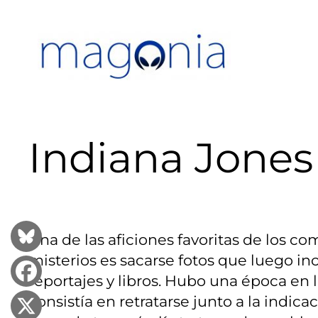
Saltar
al
contenido
Indiana Jones 
Una de las aficiones favoritas de los c
misterios es sacarse fotos que luego in
reportajes y libros. Hubo una época en l
consistía en retratarse junto a la indica