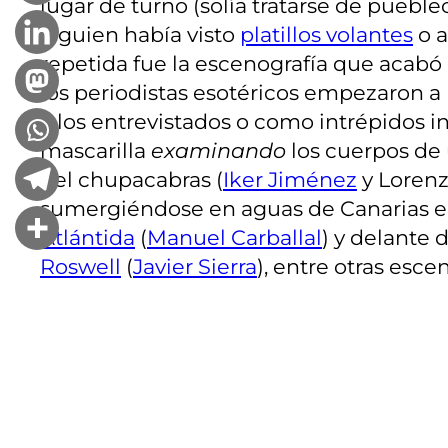
lugar de turno (solía tratarse de pueble
alguien había visto
platillos volantes
o a
repetida fue la escenografía que acab
los periodistas esotéricos empezaron a 
a los entrevistados o como intrépidos 
mascarilla
examinando
los cuerpos de 
del chupacabras (
Iker Jiménez
y Lorenz
sumergiéndose en aguas de Canarias 
Atlántida
(
Manuel Carballal
) y delante
Roswell
(
Javier Sierra
), entre otras esc