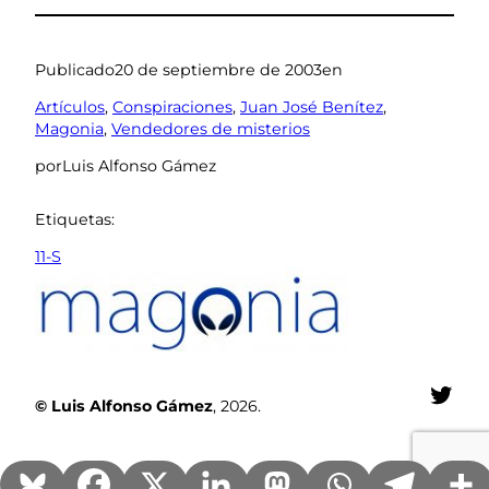
Publicado
20 de septiembre de 2003
en
Artículos
, 
Conspiraciones
, 
Juan José Benítez
, 
Magonia
, 
Vendedores de misterios
por
Luis Alfonso Gámez
Etiquetas:
11-S
Twit
© Luis Alfonso Gámez
, 2026.