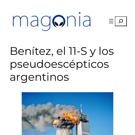
Saltar
al
contenido
Buscar
Benítez, el 11-S y los
pseudoescépticos
argentinos