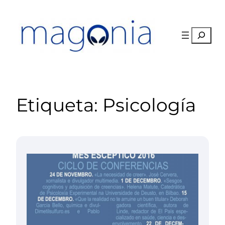
Saltar
al
contenido
Buscar
Etiqueta:
Psicología