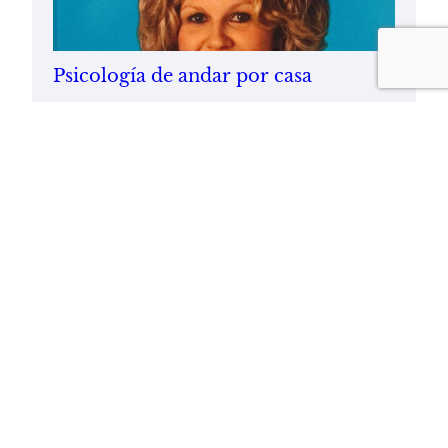
Psicología de andar por casa
04/11/2008
Twit
© Luis Alfonso Gámez
, 2026.