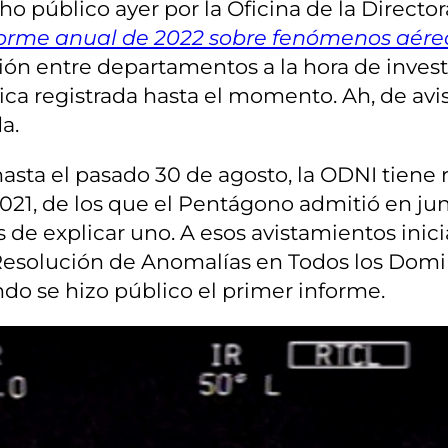
o público ayer por la Oficina de la Directo
forme anual de 2022 sobre fenómenos aéreo
n entre departamentos a la hora de investi
tica registrada hasta el momento. Ah, de a
da.
sta el pasado 30 de agosto, la ODNI tiene r
2021, de los que el Pentágono admitió en j
 de explicar uno. A esos avistamientos inici
e Resolución de Anomalías en Todos los Domi
o se hizo público el primer informe.