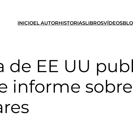
INICIO
EL AUTOR
HISTORIAS
LIBROS
VÍDEOS
BL
ia de EE UU pub
 informe sobre
ares