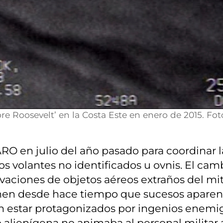
re Roosevelt’ en la Costa Este en enero de 2015. F
O en julio del año pasado para coordinar l
s volantes no identificados u ovnis. El ca
ciones de objetos aéreos extraños del mito d
en desde hace tiempo que sucesos aparent
 estar protagonizados por ingenios enemigo
 alienígena no animaba al personal militar 