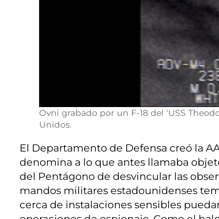
Ovni grabado por un F-18 del ‘USS Theodo
Unidos.
El Departamento de Defensa creó la AAR
denomina a lo que antes llamaba objeto
del Pentágono de desvincular las observa
mandos militares estadounidenses tem
cerca de instalaciones sensibles puedan
operaciones de espionaje. Como el halo