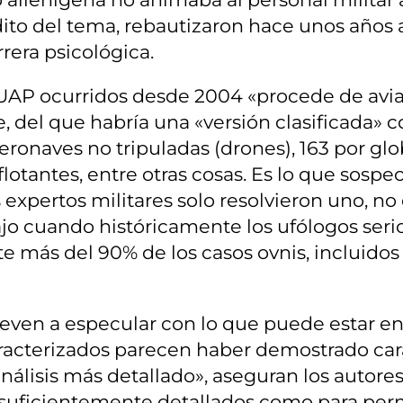
édito del tema, rebautizaron hace unos año
rera psicológica.
 UAP ocurridos desde 2004 «procede de avia
, del que habría una «versión clasificada» 
ronaves no tripuladas (drones), 163 por glo
otantes, entre otras cosas. Es lo que sospec
os expertos militares solo resolvieron uno,
ajo cuando históricamente los ufólogos se
 más del 90% de los casos ovnis, incluidos
even a especular con lo que puede estar en 
racterizados parecen haber demostrado cara
nálisis más detallado», aseguran los autor
suficientemente detallados como para permi