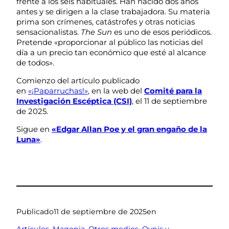
frente a los seis habituales. Han nacido dos años
antes y se dirigen a la clase trabajadora. Su materia
prima son crímenes, catástrofes y otras noticias
sensacionalistas.
The Sun
es uno de esos periódicos.
Pretende «proporcionar al público las noticias del
día a un precio tan económico que esté al alcance
de todos».
Comienzo del artículo publicado
en
«¡Paparruchas!»
, en la web del
Comité para la
Investigación Escéptica (CSI)
, el 11 de septiembre
de 2025.
Sigue en
«Edgar Allan Poe y el gran engaño de la
Luna»
.
Publicado
11 de septiembre de 2025
en
Artículos
, 
Magonia
, 
Otros medios
, 
Ovnis y