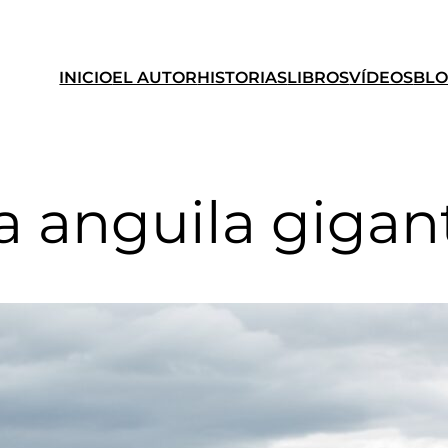
INICIO
EL AUTOR
HISTORIAS
LIBROS
VÍDEOS
BL
a anguila gigan