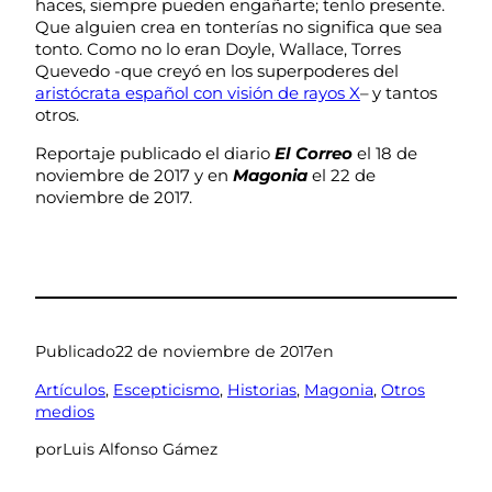
haces, siempre pueden engañarte; tenlo presente.
Que alguien crea en tonterías no significa que sea
tonto. Como no lo eran Doyle, Wallace, Torres
Quevedo -que creyó en los superpoderes del
aristócrata español con visión de rayos X
– y tantos
otros.
Reportaje publicado el diario
El Correo
el 18 de
noviembre de 2017 y en
Magonia
el 22 de
noviembre de 2017.
Publicado
22 de noviembre de 2017
en
Artículos
, 
Escepticismo
, 
Historias
, 
Magonia
, 
Otros
medios
por
Luis Alfonso Gámez