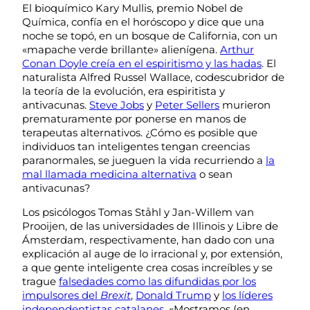
El bioquímico Kary Mullis, premio Nobel de
Química, confía en el horóscopo y dice que una
noche se topó, en un bosque de California, con un
«mapache verde brillante» alienígena.
Arthur
Conan Doyle creía en el espiritismo y las hadas
. El
naturalista Alfred Russel Wallace, codescubridor de
la teoría de la evolución, era espiritista y
antivacunas.
Steve Jobs
y
Peter Sellers
murieron
prematuramente por ponerse en manos de
terapeutas alternativos. ¿Cómo es posible que
individuos tan inteligentes tengan creencias
paranormales, se jueguen la vida recurriendo a
la
mal llamada medicina alternativa
o sean
antivacunas?
Los psicólogos Tomas Ståhl y Jan-Willem van
Prooijen, de las universidades de Illinois y Libre de
Ámsterdam, respectivamente, han dado con una
explicación al auge de lo irracional y, por extensión,
a que gente inteligente crea cosas increíbles y se
trague
falsedades como las difundidas por los
impulsores del
Brexit
,
Donald Trump
y
los líderes
independentistas catalanes
. «Mostramos (en