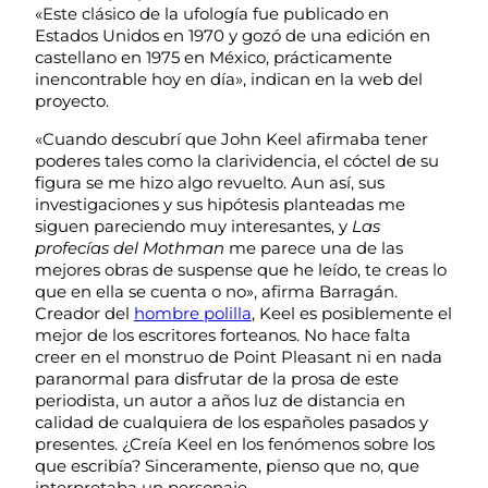
«Este clásico de la ufología fue publicado en
Estados Unidos en 1970 y gozó de una edición en
castellano en 1975 en México, prácticamente
inencontrable hoy en día», indican en la web del
proyecto.
«Cuando descubrí que John Keel afirmaba tener
poderes tales como la clarividencia, el cóctel de su
figura se me hizo algo revuelto. Aun así, sus
investigaciones y sus hipótesis planteadas me
siguen pareciendo muy interesantes, y
Las
profecías del Mothman
me parece una de las
mejores obras de suspense que he leído, te creas lo
que en ella se cuenta o no», afirma Barragán.
Creador del
hombre polilla
, Keel es posiblemente el
mejor de los escritores forteanos. No hace falta
creer en el monstruo de Point Pleasant ni en nada
paranormal para disfrutar de la prosa de este
periodista, un autor a años luz de distancia en
calidad de cualquiera de los españoles pasados y
presentes. ¿Creía Keel en los fenómenos sobre los
que escribía? Sinceramente, pienso que no, que
interpretaba un personaje.