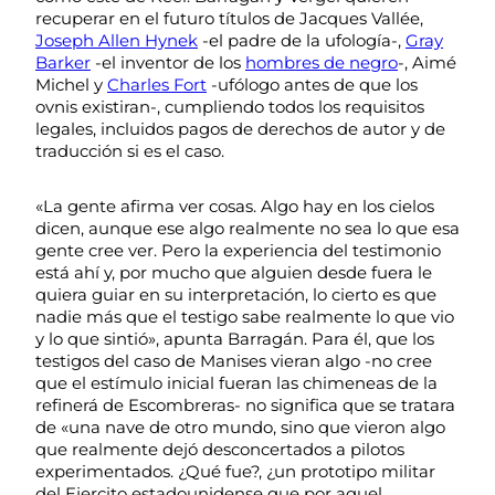
recuperar en el futuro títulos de Jacques Vallée,
Joseph Allen Hynek
-el padre de la ufología-,
Gray
Barker
-el inventor de los
hombres de negro
-, Aimé
Michel y
Charles Fort
-ufólogo antes de que los
ovnis existiran-, cumpliendo todos los requisitos
legales, incluidos pagos de derechos de autor y de
traducción si es el caso.
«La gente afirma ver cosas. Algo hay en los cielos
dicen, aunque ese algo realmente no sea lo que esa
gente cree ver. Pero la experiencia del testimonio
está ahí y, por mucho que alguien desde fuera le
quiera guiar en su interpretación, lo cierto es que
nadie más que el testigo sabe realmente lo que vio
y lo que sintió», apunta Barragán. Para él, que los
testigos del caso de Manises vieran algo -no cree
que el estímulo inicial fueran las chimeneas de la
refinerá de Escombreras- no significa que se tratara
de «una nave de otro mundo, sino que vieron algo
que realmente dejó desconcertados a pilotos
experimentados. ¿Qué fue?, ¿un prototipo militar
del Ejercito estadounidense que por aquel