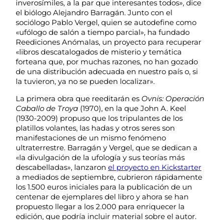
inverosímiles, a la par que interesantes todos», dice
el biólogo Alejandro Barragán. Junto con el
sociólogo Pablo Vergel, quien se autodefine como
«ufólogo de salón a tiempo parcial», ha fundado
Reediciones Anómalas, un proyecto para recuperar
«libros descatalogados de misterio y temática
forteana que, por muchas razones, no han gozado
de una distribución adecuada en nuestro país o, si
la tuvieron, ya no se pueden localizar».
La primera obra que reeditarán es
Ovnis: Operación
Caballo de Troya
(1970), en la que John A. Keel
(1930-2009) propuso que los tripulantes de los
platillos volantes, las hadas y otros seres son
manifestaciones de un mismo fenómeno
ultraterrestre. Barragán y Vergel, que se dedican a
«la divulgación de la ufología y sus teorías más
descabelladas», lanzaron
el proyecto en Kickstarter
a mediados de septiembre, cubrieron rápidamente
los 1.500 euros iniciales para la publicación de un
centenar de ejemplares del libro y ahora se han
propuesto llegar a los 2.000 para enriquecer la
edición, que podría incluir material sobre el autor.