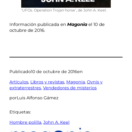
‘UFOs. Operation Trojan horse’, de John A. Keel.
Información publicada en
Magonia
el 10 de
octubre de 2016.
Publicado
10 de octubre de 2016
en
Artículos
, 
Libros y revistas
, 
Magonia
, 
Ovnis y
extraterrestres
, 
Vendedores de misterios
por
Luis Alfonso Gámez
Etiquetas:
Hombre polilla
, 
John A. Keel