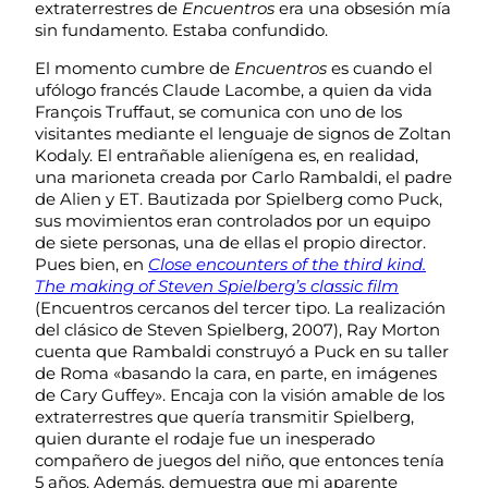
extraterrestres de
Encuentros
era una obsesión mía
sin fundamento. Estaba confundido.
El momento cumbre de
Encuentros
es cuando el
ufólogo francés Claude Lacombe, a quien da vida
François Truffaut, se comunica con uno de los
visitantes mediante
el lenguaje de signos de Zoltan
Kodaly
. El entrañable alienígena es, en realidad,
una marioneta creada por Carlo Rambaldi, el padre
de Alien y ET. Bautizada por Spielberg como Puck,
sus movimientos eran controlados por un equipo
de siete personas, una de ellas el propio director.
Pues bien, en
Close encounters of the third kind.
The making of Steven Spielberg’s classic film
(Encuentros cercanos del tercer tipo. La realización
del clásico de Steven Spielberg, 2007), Ray Morton
cuenta que Rambaldi construyó a Puck en su taller
de Roma «basando la cara, en parte, en imágenes
de Cary Guffey». Encaja con la visión amable de los
extraterrestres que quería transmitir Spielberg,
quien durante el rodaje fue un inesperado
compañero de juegos del niño, que entonces tenía
5 años. Además, demuestra que mi aparente