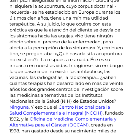
Sampson aseguraba en la información citada que
ni siquiera la acupuntura, cuyo corpus doctrinal -
recuerda- se ha establecido en Europa durante los
últimos cien años, tiene una mínima utilidad
terapéutica. A su juicio, lo que ocuirre con esta
práctica es que la atención del cliente se desvía de
los síntomas hacia las agujas. «No tiene ningún
efecto sobre el proceso de la enfermedad, pero
afecta a la percepción de los síntomas». Y, con buen
tino, se preguntaba: «¿Qué pasaría si la acupuntura
no existiera?». La respuesta es: nada. Ése es su
impacto en nuestras vidas. Imagínese, sin embargo,
lo que pasaría de no existir los antibióticos, las
vacunas, las radiografías, la radioterapia… ¿Saben
cuántas terapias han desarrollado en más de veinte
años los dos grandes centros de investigación sobre
las medicinas alternativas de los Institutos
Nacionales de la Salud (NIH) de Estados Unidos?
Ninguna
. Y eso que el
Centro Nacional para la
Salud Complementaria e Integral (NCCIH)
, fundado
1992, y la
Oficina de Medicina Complementaria y
Alternativa para el Cáncer (OCCAM)
, creada en
1998, han gastado desde su nacimiento miles de