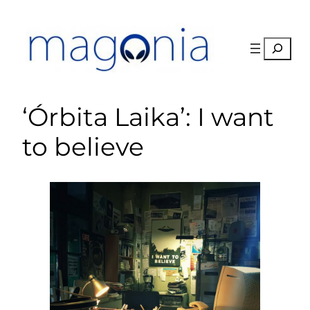
Saltar
al
contenido
Buscar
‘Órbita Laika’: I want
to believe