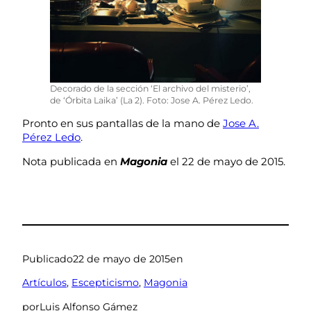
Decorado de la sección ‘El archivo del misterio’,
de ‘Órbita Laika’ (La 2). Foto: Jose A. Pérez Ledo.
Pronto en sus pantallas de la mano de
Jose A.
Pérez Ledo
.
Nota publicada en
Magonia
el 22 de mayo de 2015.
Publicado
22 de mayo de 2015
en
Artículos
, 
Escepticismo
, 
Magonia
por
Luis Alfonso Gámez