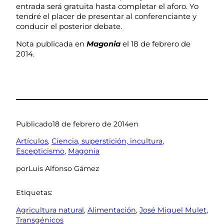
entrada será gratuita hasta completar el aforo. Yo
tendré el placer de presentar al conferenciante y
conducir el posterior debate.
Nota publicada en
Magonia
el 18 de febrero de
2014.
Publicado
18 de febrero de 2014
en
Artículos
, 
Ciencia, superstición, incultura
, 
Escepticismo
, 
Magonia
por
Luis Alfonso Gámez
Etiquetas:
Agricultura natural
, 
Alimentación
, 
José Miguel Mulet
, 
Transgénicos