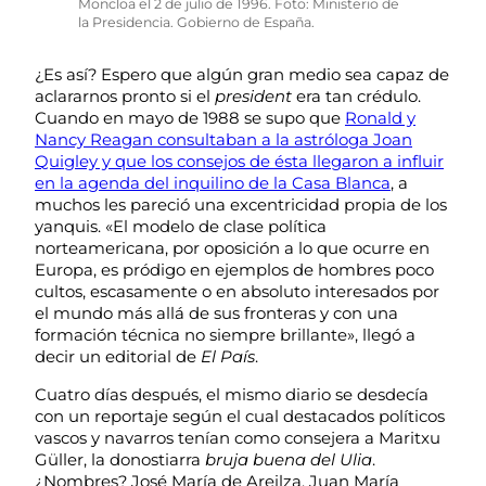
Moncloa el 2 de julio de 1996. Foto: Ministerio de
la Presidencia. Gobierno de España.
¿Es así? Espero que algún gran medio sea capaz de
aclararnos pronto si el
president
era tan crédulo.
Cuando en mayo de 1988 se supo que
Ronald y
Nancy Reagan consultaban a la astróloga Joan
Quigley y que los consejos de ésta llegaron a influir
en la agenda del inquilino de la Casa Blanca
, a
muchos les pareció una excentricidad propia de los
yanquis. «El modelo de clase política
norteamericana, por oposición a lo que ocurre en
Europa, es pródigo en ejemplos de hombres poco
cultos, escasamente o en absoluto interesados por
el mundo más allá de sus fronteras y con una
formación técnica no siempre brillante», llegó a
decir un editorial de
El País
.
Cuatro días después, el mismo diario se desdecía
con un reportaje según el cual destacados políticos
vascos y navarros tenían como consejera a Maritxu
Güller, la donostiarra
bruja buena del Ulia
.
¿Nombres? José María de Areilza, Juan María