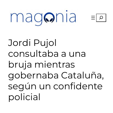
Saltar
al
contenido
Buscar
Jordi Pujol
consultaba a una
bruja mientras
gobernaba Cataluña,
según un confidente
policial