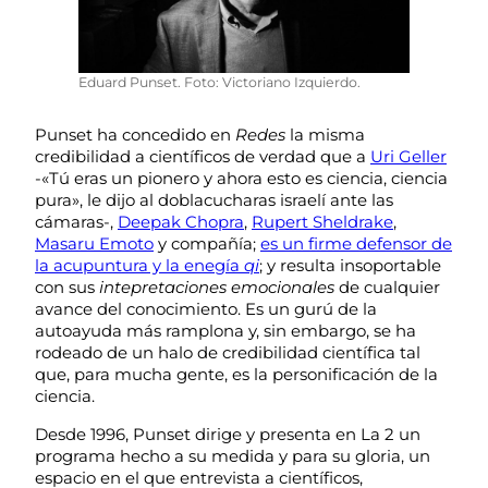
Eduard Punset. Foto: Victoriano Izquierdo.
Punset ha concedido en
Redes
la misma
credibilidad a científicos de verdad que a
Uri Geller
-«Tú eras un pionero y ahora esto es ciencia, ciencia
pura», le dijo al doblacucharas israelí ante las
cámaras-,
Deepak Chopra
,
Rupert Sheldrake
,
Masaru Emoto
y compañía;
es un firme defensor de
la acupuntura y la enegía
qi
; y resulta insoportable
con sus
intepretaciones emocionales
de cualquier
avance del conocimiento. Es un gurú de la
autoayuda más ramplona y, sin embargo, se ha
rodeado de un halo de credibilidad científica tal
que, para mucha gente, es la personificación de la
ciencia.
Desde 1996, Punset dirige y presenta en La 2 un
programa hecho a su medida y para su gloria, un
espacio en el que entrevista a científicos,