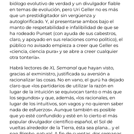
biólogo evolutivo de verdad y un divulgador fiable
en temas de evolución, pero Uri Geller no es más
que un prestidigitador sin vergüenza y
autoglorificado. Y, al presentarse ambos bajo el
manto de respetabilidad e infalibilidad de que se
ha rodeado Punset (con ayuda de sus cabestros,
claro, y apoyado en sus relaciones como político), el
público no avisado empieza a creer que Geller es
«ciencia, ciencia pura» y se abre a creer cualquier
otra tontería».
Habrá lectores de
XL Semanal
que hayan visto,
gracias al exministro, justificada su aversión a
racionalizar las cosas. No en vano, el gurú ha dejado
claro que «los partidarios de utilizar la razón en
lugar de la intuición se equivocan tanto o más que
los segundos» y que, además, «los racionales, en
lugar de los intuitivos, son vagos y no quieren saber
nada de esfuerzos». Aunque también es posible
que yo esté confundido y esté en lo cierto el más
popular divulgador científico español, el Sol dé
vueltas alrededor de la Tierra, ésta sea plana… y el
pan Bimbo, natural. A fin de cuentas, dos semanas