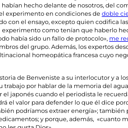
 habían hecho delante de nosotros, del com
el experimento en condiciones de
doble ci
o con el ensayo, excepto quien codifica la
el experimento como tenían que haberlo hec
do había sido un fallo de protocolo»,
me re
embros del grupo. Además, los expertos de
ltinacional homeopática francesa cuyo nego
oria de Benveniste a su interlocutor y a lo
u trabajo por hablar de la memoria del agua
r el japonés cuando el periodista le recuerd
drá el valor para defender lo que él dice p
ambién podríamos extraer energía»; también 
dicamentos; y porque, además, «cuanto más
no les gusta Dios».