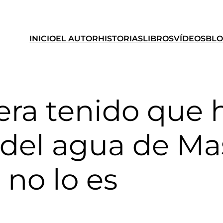
INICIO
EL AUTOR
HISTORIAS
LIBROS
VÍDEOS
BL
era tenido que 
 del agua de M
 no lo es