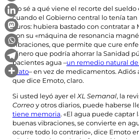
No sé a qué viene el recorte del sueldo 
cuando el Gobierno central lo tenía tan 
euros: hubiera bastado con contratar a
con su «máquina de resonancia magnéti
vibraciones, que permite que cure enf
dinero que podría ahorrar la Sanidad pú
pacientes agua –
un remedio natural de 
Mato
– en vez de medicamentos. Adiós al
que dice Emoto, claro.
Si usted leyó ayer el
XL Semanal
, la re
Correo
y otros diarios, puede haberse l
tiene memoria
. «El agua puede captar l
buenas vibraciones, se convierte en agu
ocurre todo lo contrario», dice Emoto e