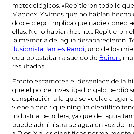
metodológicos. «Repitieron todo lo que
Maddox. Y vimos que no habían hecho 
doble ciego implica que nadie conectad
ellas. No lo habían hecho… Repitieron 
la memoria del agua desaparecieron. To
ilusionista James Randi
, uno de los mi
equipo estaban a sueldo de
Boiron
, mu
resultados.
Emoto escamotea el desenlace de la hist
que el pobre investigador galo perdió s
conspiración a la que se vuelve a agarra
viene a decir que ningún científico ten
industria petrolera, ya que del agua t
puede administrarse agua en vez de me
a Dios. Y a los científicos normalmente 