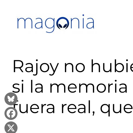
Saltar
al
contenido
Rajoy no hubi
si la memoria
fuera real, que