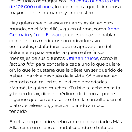
los estudios demográficos-,
da como buena la cifra
de 106.000 millones
, lo que implica que la inmensa
mayoría de los humanos ya no existen.
Hay quien cree que esos muertos están en otro
mundo, en el Más Allá, y quien afirma, como
Anne
Germain
y
John Edward
, que es capaz de hablar
con ellos. Los médiums son individuos sin
escrúpulos, estafadores que se aprovechan del
dolor ajeno para vender a quien sufre falsos
mensajes de sus difuntos.
Utilizan trucos
, como la
lectura fría
, para contarle a cada uno lo que quiere
oír, lo que le gustaría que le dijera un ser querido de
haber una vida después de la vida. Sólo entran en
contacto con muertos que dicen obviedades.
«Mamá, te quiere mucho», «Tu hijo te echa en falta
y te perdona», dice el médium de turno al pobre
ingenuo que se sienta ante él en la consulta o en el
plató de televisión, y acaba llorando a moco
tendido.
En el superpoblado y rebosante de obviedades Más
Allá, reina un silencio mortal cuando se trata de