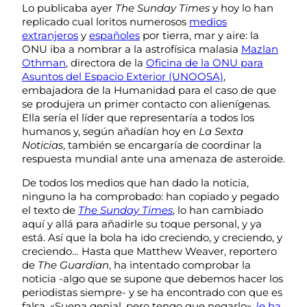
Lo publicaba ayer
The Sunday Times
y hoy lo han
replicado cual loritos numerosos
medios
extranjeros
y
españoles
por tierra, mar y aire: la
ONU iba a nombrar a la astrofísica malasia
Mazlan
Othman
, directora de la
Oficina de la ONU para
Asuntos del Espacio Exterior (UNOOSA)
,
embajadora de la Humanidad para el caso de que
se produjera un primer contacto con alienígenas.
Ella sería el líder que representaría a todos los
humanos y, según añadían hoy en
La Sexta
Noticias
, también se encargaría de coordinar la
respuesta mundial ante una amenaza de asteroide.
De todos los medios que han dado la noticia,
ninguno la ha comprobado: han copiado y pegado
el texto de
The Sunday Times
, lo han cambiado
aquí y allá para añadirle su toque personal, y ya
está. Así que la bola ha ido creciendo, y creciendo, y
creciendo… Hasta que Matthew Weaver, reportero
de
The Guardian
, ha intentado comprobar la
noticia -algo que se supone que debemos hacer los
periodistas siempre- y se ha encontrado con que es
falsa. «Suena genial, pero tengo que negarlo»,
le ha