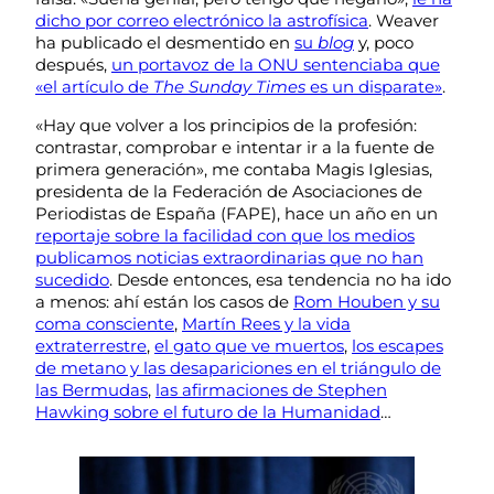
dicho por correo electrónico la astrofísica
. Weaver
ha publicado el desmentido en
su
blog
y, poco
después,
un portavoz de la ONU sentenciaba que
«el artículo de
The Sunday Times
es un disparate»
.
«Hay que volver a los principios de la profesión:
contrastar, comprobar e intentar ir a la fuente de
primera generación», me contaba Magis Iglesias,
presidenta de la Federación de Asociaciones de
Periodistas de España (FAPE), hace un año en un
reportaje sobre la facilidad con que los medios
publicamos noticias extraordinarias que no han
sucedido
. Desde entonces, esa tendencia no ha ido
a menos: ahí están los casos de
Rom Houben y su
coma consciente
,
Martín Rees y la vida
extraterrestre
,
el gato que ve muertos
,
los escapes
de metano y las desapariciones en el triángulo de
las Bermudas
,
las afirmaciones de Stephen
Hawking sobre el futuro de la Humanidad
…