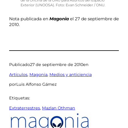
de la Oficina de la ONU para Asuntos del Espacio
Exterior (UNOOSA). Foto: Evan Schneider / ONU.
Nota publicada en
Magonia
el 27 de septiembre de
2010.
Publicado
27 de septiembre de 2010
en
Artículos
, 
Magonia
, 
Medios y anticiencia
por
Luis Alfonso Gámez
Etiquetas:
Extraterrestres
, 
Mazlan Othman