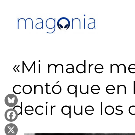
Saltar
al
contenido
«Mi madre me 
contó que en l
decir que los 