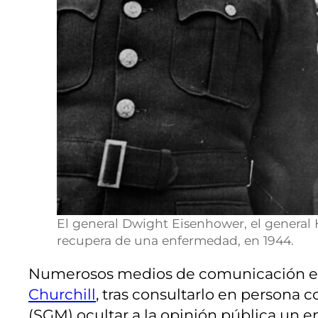
El general Dwight Eisenhower, el general 
recupera de una enfermedad, en 1944.
Numerosos medios de comunicación esp
Churchill
, tras consultarlo en persona 
(SGM) ocultar a la opinión pública un 