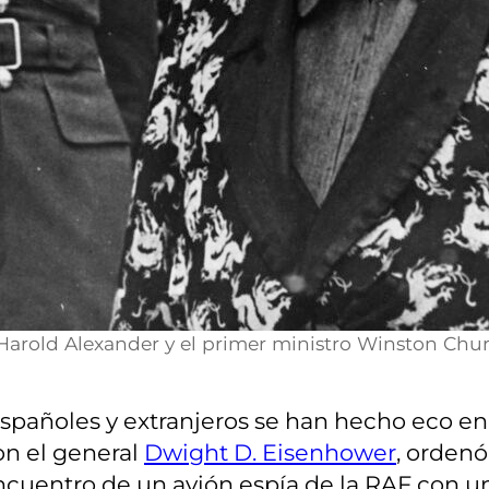
Harold Alexander y el primer ministro Winston Churc
añoles y extranjeros se han hecho eco en
con el general
Dwight D. Eisenhower
, orden
encuentro de un avión espía de la RAF con 