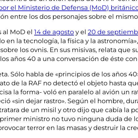
 por el Ministerio de Defensa (MoD) británic
ión entre los dos personajes sobre el mismo
as al MoD el
14 de agosto
y el
20 de septiemb
o en la tecnología, la física y la astronomía»
obre los ovnis. En sus misivas, relata que su
n los años 40 a una conversación de éste co
. Sólo habla de «principios de los años 40» 
arato de la RAF no detectó el objeto hasta qu
cisa la forma- voló en paralelo al avión un 
eció «sin dejar rastro». Según el hombre, du
atara de un misil y otro dijo que cabía la p
el primer ministro no tuvo ninguna duda de 
ocar terror en las masas y destruir la creen