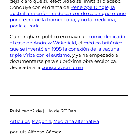
deja claro que su efectividad se limita al placebo.
Concluye con el drama de
Penelope Dingle, la
australiana enferma de cáncer de colon que murió
por creer que la homeopatía, y no la medicina,
podía curarla
.
Cunningham publicó en mayo un
cómic dedicado
al caso de Andrew Wakefield
, el
médico británico
que se inventó en 1998 la conexión de la vacuna
triple vírica con el autismo
, y ya ha empezado a
documentarse para su próxima obra escéptica,
dedicada a la
conspiración lunar
.
Publicado
2 de julio de 2010
en
Artículos
, 
Magonia
, 
Medicina alternativa
por
Luis Alfonso Gámez