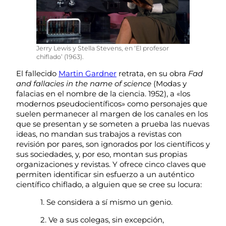
Jerry Lewis y Stella Stevens, en ‘El profesor
chiflado’ (1963).
El fallecido
Martin Gardner
retrata, en su obra
Fad
and fallacies in the name of science
(Modas y
falacias en el nombre de la ciencia. 1952), a «los
modernos pseudocientíficos» como personajes que
suelen permanecer al margen de los canales en los
que se presentan y se someten a prueba las nuevas
ideas, no mandan sus trabajos a revistas con
revisión por pares, son ignorados por los científicos y
sus sociedades, y, por eso, montan sus propias
organizaciones y revistas. Y ofrece cinco claves que
permiten identificar sin esfuerzo a un auténtico
científico chiflado, a alguien que se cree su locura:
1. Se considera a sí mismo un genio.
2. Ve a sus colegas, sin excepción,