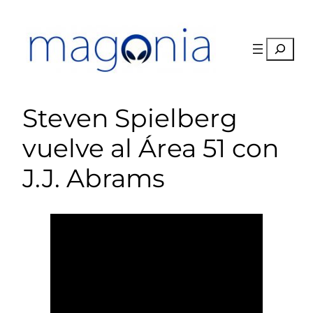
Saltar
al
contenido
Buscar
Steven Spielberg
vuelve al Área 51 con
J.J. Abrams