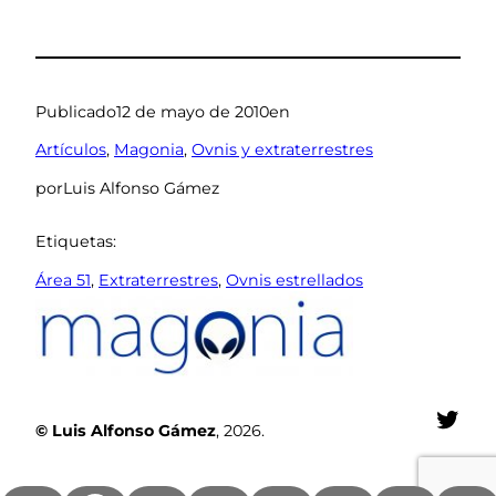
Publicado
12 de mayo de 2010
en
Artículos
, 
Magonia
, 
Ovnis y extraterrestres
por
Luis Alfonso Gámez
Etiquetas:
Área 51
, 
Extraterrestres
, 
Ovnis estrellados
Twit
© Luis Alfonso Gámez
, 2026.