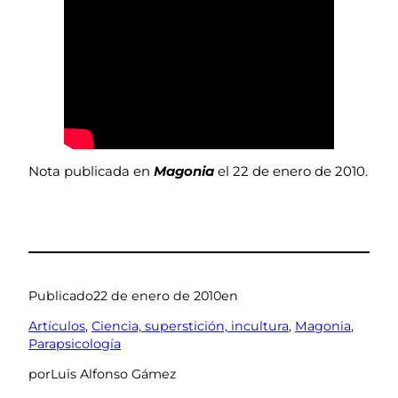
Nota publicada en
Magonia
el 22 de enero de 2010.
Publicado
22 de enero de 2010
en
Artículos
, 
Ciencia, superstición, incultura
, 
Magonia
, 
Parapsicología
por
Luis Alfonso Gámez