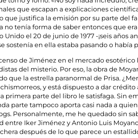
 de tomo y lomo. «No soy nada incrédulo; cre
s que escapan a explicaciones científicas» 
que justifica la emisión por su parte del 
no tenía forma de saber entonces que era f
nido el 20 de junio de 1977 -¡seis años ante
se sostenía en ella estaba pasando o había 
ascenso de Jiménez en el mercado esotérico
istas del misterio. Por eso, la obra de Moy
 que la estrella paranormal de Prisa. ¿Me
 chismorreos, y está dispuesto a dar crédit
a primera parte del libro le satisfaga. Sin
a parte tampoco aporta casi nada a quien e
 blogs. Personalmente, me he quedado sin sa
tad entre Iker Jiménez y Antonio Luis Moya
rinchera después de lo que parece un estalli