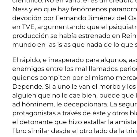
científico. No en vano, él es un crédulo
Ness y en que hay fenómenos paranormale
devoción por Fernando Jiménez del Oso 
en TVE, argumentando que el psiquiatra 
producción se había estrenado en Reino U
mundo en las islas que nada de lo que 
El rápido, e inesperado para algunos, 
enemigos entre los mal llamados period
quienes compiten por el mismo mercado
Depende. Si a uno le van el morbo y los
alguien que no le cae bien, puede que l
ad hóminem, le decepcionara. La segund
protagonistas a través de éste y otros
el detonante que hizo estallar la amis
libro similar desde el otro lado de la t