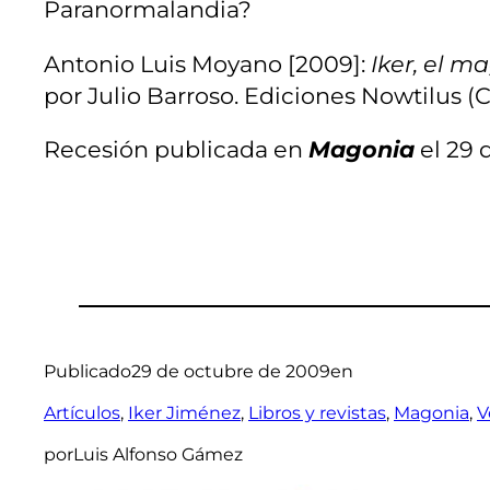
Paranormalandia?
Antonio Luis Moyano [2009]:
Iker, el m
por Julio Barroso. Ediciones Nowtilus (C
Recesión publicada en
Magonia
el 29 
Publicado
29 de octubre de 2009
en
Artículos
, 
Iker Jiménez
, 
Libros y revistas
, 
Magonia
, 
V
por
Luis Alfonso Gámez