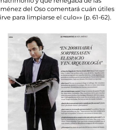
l matrimonio y que renegaba de las
, Jiménez del Oso comentará cuán útiles
ve para limpiarse el culo»» (p. 61-62).