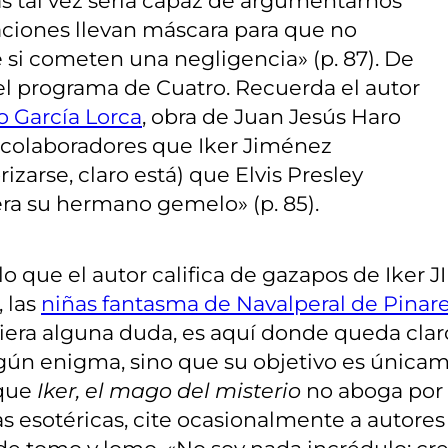
cas tal vez sería capaz de argumentarnos
aciones llevan máscara para que no
 si cometen una negligencia» (p. 87). De
el programa de Cuatro. Recuerda el autor
o García Lorca
, obra de Juan Jesús Haro
os colaboradores que Iker Jiménez
izarse, claro está) que Elvis Presley
era su hermano gemelo» (p. 85).
 lo que el autor califica de gazapos de Ike
, las
niñas fantasma de Navalperal de Pinar
tuviera alguna duda, es aquí donde queda cla
gún enigma, sino que su objetivo es únicame
rque
Iker, el mago del misterio
no aboga por 
s esotéricas, cite ocasionalmente a autores