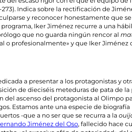
te del escaso rigor con el que el equipo de
273). Indica sobre la rectificación de Jimén
culparse y reconocer honestamente que se 
l programa, Iker Jiménez recurre a una hábil
rólogo que no guarda ningún rencor al
mat
al o profesionalmente» y que Iker Jiménez 
edicada a presentar a los protagonistas y ot
osición de dieciséis meteduras de pata de la
ión del ascenso del protagonista al Olimpo p
igos. Estamos ante una especie de biografía
ertos -que a no ser que se recurra a la
ouij
ernando Jiménez del Oso
, fallecido hace c