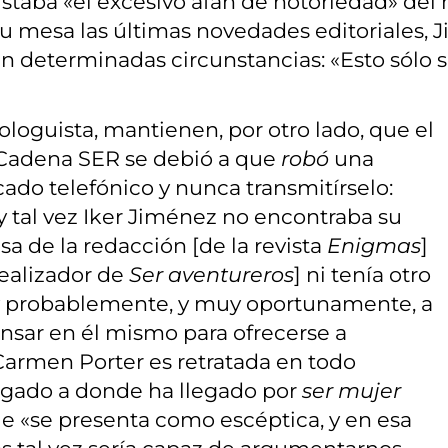
gustaba «el excesivo afán de notoriedad» de
e su mesa las últimas novedades editoriales
n determinadas circunstancias: «Esto sólo sir
ologuista, mantienen, por otro lado, que el
Cadena SER se debió a que
robó
una
ado telefónico y nunca transmitírselo:
 y tal vez Iker Jiménez no encontraba su
a de la redacción [de la revista
Enigmas
]
realizador de
Ser aventureros
] ni tenía otro
uy probablemente, y muy oportunamente, a
nsar en él mismo para ofrecerse a
 Carmen Porter es retratada en todo
gado a donde ha llegado por
ser mujer
que «se presenta como escéptica, y en esa