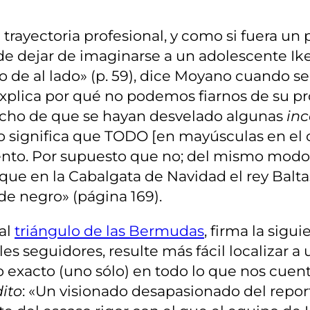
 trayectoria profesional, y como si fuera un
de dejar de imaginarse a un adolescente Ik
de al lado» (p. 59), dice Moyano cuando se 
plica por qué no podemos fiarnos de su pro
echo de que se hayan desvelado algunas
inc
significa que TODO [en mayúsculas en el o
ento. Por supuesto que no; del mismo mod
 que en la Cabalgata de Navidad el rey Bal
e negro» (página 169).
al
triángulo de las Bermudas
, firma la sigu
es seguidores, resulte más fácil localizar 
 exacto (uno sólo) en todo lo que nos cuenta
dito
: «Un visionado desapasionado del report