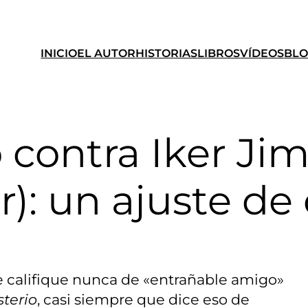
INICIO
EL AUTOR
HISTORIAS
LIBROS
VÍDEOS
BL
o contra Iker Ji
): un ajuste de
 califique nunca de «entrañable amigo»
sterio
, casi siempre que dice eso de