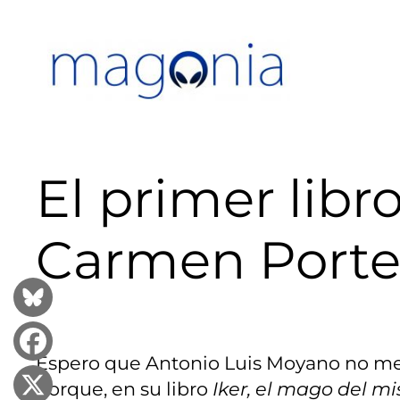
Saltar
al
contenido
El primer libr
Carmen Porter
Espero que Antonio Luis Moyano no me
porque, en su libro
Iker, el mago del mi