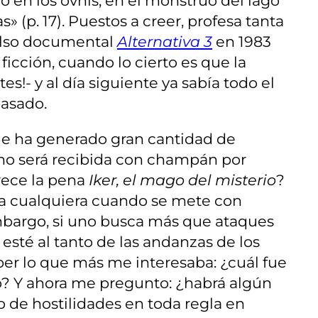
o en los ovnis, en el monstruo del lago
(p. 17). Puestos a creer, profesa tanta
falso documental
Alternativa 3
en 1983
icción, cuando lo cierto es que la
s!- y al día siguiente ya sabía todo el
pasado.
 le ha generado gran cantidad de
ano será recibida con champán por
rece la pena
Iker, el mago del misterio
?
o a cualquiera cuando se mete con
 embargo, si uno busca más que ataques
sté al tanto de las andanzas de los
ber lo que más me interesaba: ¿cuál fue
no? Y ahora me pregunto: ¿habrá algún
do de hostilidades en toda regla en