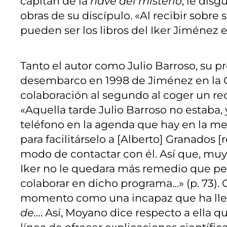
capitán de la
nave del misterio
, le dis
obras de su discípulo. «Al recibir sobr
pueden ser los libros del Iker Jiménez e
Tanto el autor como Julio Barroso, su pr
desembarco en 1998 de Jiménez en la 
colaboración al segundo al coger un rec
«Aquella tarde Julio Barroso no estaba,
teléfono en la agenda que hay en la mes
para facilitárselo a [Alberto] Granados [
modo de contactar con él. Así que, m
Iker no le quedara más remedio que pe
colaborar en dicho programa…» (p. 73).
momento como una incapaz que ha lle
de…
. Así, Moyano dice respecto a ella 