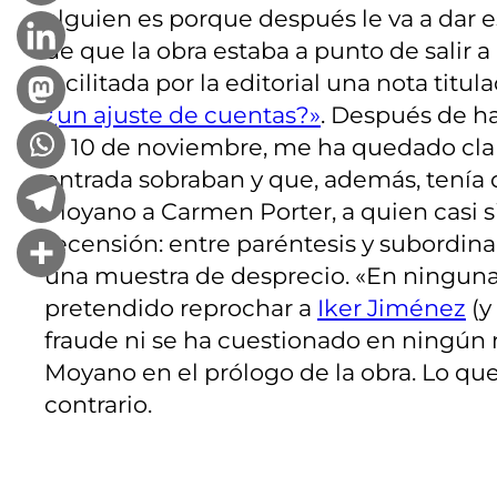
alguien es porque después le va a dar
de que la obra estaba a punto de salir a 
facilitada por la editorial una nota titul
¿un ajuste de cuentas?»
. Después de hab
el 10 de noviembre, me ha quedado clar
entrada sobraban y que, además, tenía 
Moyano a Carmen Porter, a quien casi si
recensión: entre paréntesis y subordin
una muestra de desprecio. «En ninguna 
pretendido reprochar a
Iker Jiménez
(y
fraude ni se ha cuestionado en ningún 
Moyano en el prólogo de la obra. Lo qu
contrario.