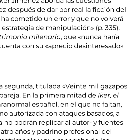
 Iker Jiménez aborda las cuestiones
ez después de dar por real la ficción del
ha cometido un error y que no volverá
 estrategia de manipulación» (p. 335).
rimonio milenario
, que «nunca haría
cuenta con su «aprecio desinteresado»
ra segunda, titulada «Veinte mil gazapos
 pareja. En la primera mitad de
Iker, el
aranormal español, en el que no faltan,
 no autorizada con ataques basados, a
a
no podrán replicar al autor- y fuentes
uatro años y padrino profesional del