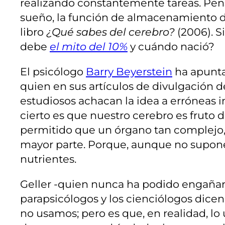
realizando constantemente tareas. Pens
sueño, la función de almacenamiento de
libro
¿Qué sabes del cerebro?
(2006). Si
debe
el mito del 10%
y cuándo nació?
El psicólogo
Barry Beyerstein
ha apunta
quien en sus artículos de divulgación d
estudiosos achacan la idea a erróneas i
cierto es que nuestro cerebro es fruto d
permitido que un órgano tan complejo, 
mayor parte. Porque, aunque no supone 
nutrientes.
Geller -quien nunca ha podido engañar 
parapsicólogos y los cienciólogos dice
no usamos; pero es que, en realidad, l