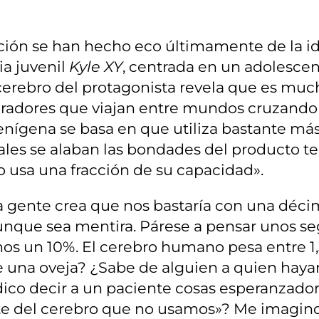
icción se han hecho eco últimamente de la i
ia juvenil
Kyle XY
, centrada en un adolesce
cerebro del protagonista revela que es much
ploradores que viajan entre mundos cruzando
nígena se basa en que utiliza bastante más
uales se alaban las bondades del producto
o usa una fracción de su capacidad».
a gente crea que nos bastaría con una déci
nque sea mentira. Párese a pensar unos se
mos un 10%. El cerebro humano pesa entre 1,3
 una oveja? ¿Sabe de alguien a quien hayan
co decir a un paciente cosas esperanzadora
arte del cerebro que no usamos»? Me imagino