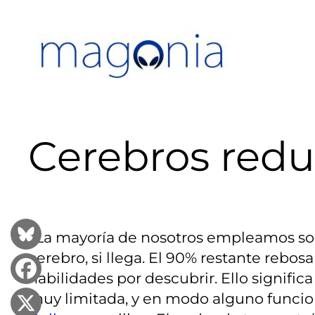
Saltar
al
contenido
Cerebros redu
«La mayoría de nosotros empleamos so
cerebro, si llega. El 90% restante rebos
habilidades por descubrir. Ello signif
muy limitada, y en modo alguno funcio