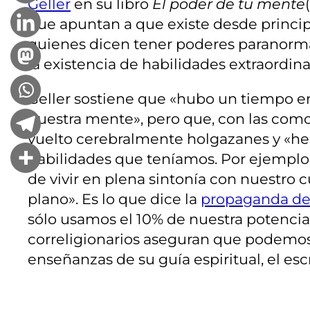
Geller
en su libro
El poder de tu mente
que apuntan a que existe desde principi
quienes dicen tener poderes paranorma
la existencia de habilidades extraordin
Geller sostiene que «hubo un tiempo 
nuestra mente», pero que, con las com
vuelto cerebralmente holgazanes y «h
habilidades que teníamos. Por ejemplo, l
de vivir en plena sintonía con nuestr
plano». Es lo que dice la
propaganda de l
sólo usamos el 10% de nuestra potencia
correligionarios aseguran que podemos 
enseñanzas de su guía espiritual, el esc