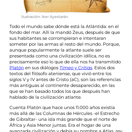
Ilustración: Iker Ayestarán.
Todo el mundo sabe dónde está la Atlántida: en el
fondo del mar. Allí la mandó Zeus, después de que
sus habitantes se corrompieran e intentaran
someter por las armas al resto del mundo. Porque,
aunque popularmente la atlante suele ser
presentada como una civilización idílica, no es
precisamente eso lo que de ella nos ha transmitido
Platón
en sus diálogos
Timeo
y
Critias
. Estos dos
textos del filósofo ateniense, que vivió entre los
siglos V y IV antes de Cristo (aC), son las referencias
más antiguas al continente desaparecido, en las
que se han basado todos los que después han
hablado de la civilización atlante.
Cuenta Platón que hace unos 11.000 años existía
más allá de las Columnas de Hércules -el Estrecho
de Gibraltar- una isla más grande que el norte de
África y Asia Menor juntas. Era el hogar de una
avanzada civilización y debía su nombre a Atlas, rey