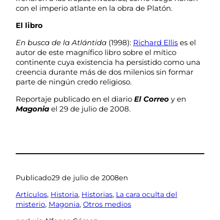
con el imperio atlante en la obra de Platón.
El libro
En busca de la Atlántida
(1998):
Richard Ellis
es el
autor de este magnífico libro sobre el mítico
continente cuya existencia ha persistido como una
creencia durante más de dos milenios sin formar
parte de ningún credo religioso.
Reportaje publicado en el diario
El Correo
y en
Magonia
el 29 de julio de 2008.
Publicado
29 de julio de 2008
en
Artículos
, 
Historia
, 
Historias
, 
La cara oculta del
misterio
, 
Magonia
, 
Otros medios