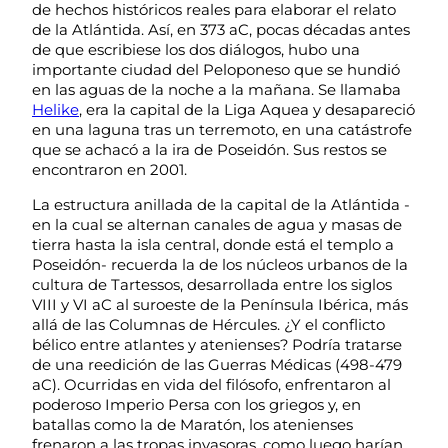
de hechos históricos reales para elaborar el relato
de la Atlántida. Así, en 373 aC, pocas décadas antes
de que escribiese los dos diálogos, hubo una
importante ciudad del Peloponeso que se hundió
en las aguas de la noche a la mañana. Se llamaba
Helike
, era la capital de la Liga Aquea y desapareció
en una laguna tras un terremoto, en una catástrofe
que se achacó a la ira de Poseidón. Sus restos se
encontraron en 2001.
La estructura anillada de la capital de la Atlántida -
en la cual se alternan canales de agua y masas de
tierra hasta la isla central, donde está el templo a
Poseidón- recuerda la de los núcleos urbanos de la
cultura de Tartessos, desarrollada entre los siglos
VIII y VI aC al suroeste de la Península Ibérica, más
allá de las Columnas de Hércules. ¿Y el conflicto
bélico entre atlantes y atenienses? Podría tratarse
de una reedición de las Guerras Médicas (498-479
aC). Ocurridas en vida del filósofo, enfrentaron al
poderoso Imperio Persa con los griegos y, en
batallas como la de Maratón, los atenienses
frenaron a las tropas invasoras, como luego harían