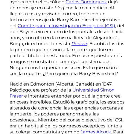
ayer cuando el psicólogo
Carlos Domínguez
dejó
un mensaje en este
blog
con la mala noticia. Al
llegar a casa y revisar el correo, topé con un
luctuoso mensaje de Barry Karr, director ejecutivo
del
Comité para la Investigación Escéptica (CSI)
, del
que Beyerstein era uno de los puntales desde hacía
años, y con otro en la misma línea de Alejandro J.
Borgo, director de la revista
Pensar
. Escribí a los dos
lo primero que me vino a la mente, que fue en
parte el titular de esta nota. En sus respuestas, mis
amigos se mostraban, como yo, consternados.
Ninguno nos lo queríamos creer. Es lo que ocurre
con la muerte. ¿Pero quién era Barry Beyerstein?
Nació en Edmonton (Alberta, Canadá) en 1947.
Psicólogo, era profesor de la
Universidad Simon
Fraser
e intentaba entender por qué la gente cree
en cosas increíbles. Estudió la grafología, los estados
alterados de conciencia, las experiencias cercanas a
la muerte, los poderes paranormales, las
posesiones… Miembro del consejo ejecutivo del CSI,
era un habitual de los congresos escépticos junto a
su colega, compatriota y amigo
James Alcock
. Para