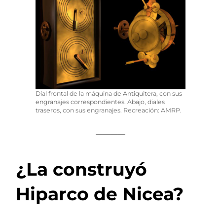
Dial frontal de la máquina de Antiquitera, con sus
engranajes correspondientes. Abajo, diales
traseros, con sus engranajes. Recreación: AMRP.
————
¿La construyó
Hiparco de Nicea?