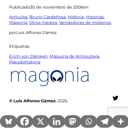
Publicado
30 de noviembre de 2006
en
Artículos
, 
Bruno Cardeñosa
, 
Historia
, 
Historias
, 
Magonia
, 
Otros medios
, 
Vendedores de misterios
por
Luis Alfonso Gámez
Etiquetas:
Erich von Däniken
, 
Máquina de Antiquitera
, 
Pseudohistoria
Twit
© Luis Alfonso Gámez
, 2026.