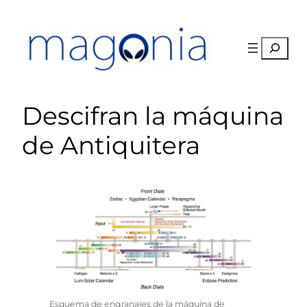
Saltar
al
contenido
Buscar
Descifran la máquina
de Antiquitera
Esquema de engranajes de la máquina de