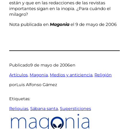
están y que en las redacciones de las revistas
importantes sigan en la inopia. ¿Para cuándo el
milagro?
Nota publicada en
Magonia
el 9 de mayo de 2006
Publicado
9 de mayo de 2006
en
Artículos
, 
Magonia
, 
Medios y anticiencia
, 
Religión
por
Luis Alfonso Gámez
Etiquetas:
Reliquias
, 
Sábana santa
, 
Supersticiones