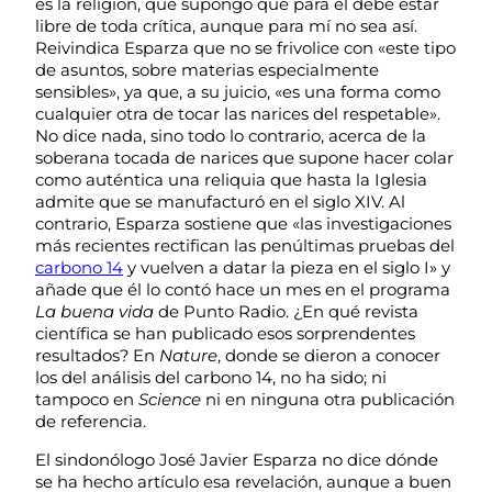
es la religión, que supongo que para él debe estar
libre de toda crítica, aunque para mí no sea así.
Reivindica Esparza que no se frivolice con «este tipo
de asuntos, sobre materias especialmente
sensibles», ya que, a su juicio, «es una forma como
cualquier otra de tocar las narices del respetable».
No dice nada, sino todo lo contrario, acerca de la
soberana tocada de narices que supone hacer colar
como auténtica una reliquia que hasta la Iglesia
admite que se manufacturó en el siglo XIV. Al
contrario, Esparza sostiene que «las investigaciones
más recientes rectifican las penúltimas pruebas del
carbono 14
y vuelven a datar la pieza en el siglo I» y
añade que él lo contó hace un mes en el programa
La buena vida
de Punto Radio. ¿En qué revista
científica se han publicado esos sorprendentes
resultados? En
Nature
, donde se dieron a conocer
los del análisis del carbono 14, no ha sido; ni
tampoco en
Science
ni en ninguna otra publicación
de referencia.
El sindonólogo José Javier Esparza no dice dónde
se ha hecho artículo esa revelación, aunque a buen