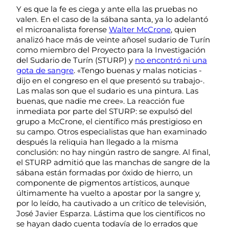
Y es que la fe es ciega y ante ella las pruebas no
valen. En el caso de la sábana santa, ya lo adelantó
el microanalista forense
Walter McCrone
, quien
analizó hace más de veinte añosel sudario de Turín
como miembro del Proyecto para la Investigación
del Sudario de Turín (STURP) y
no encontró ni una
gota de sangre
. «Tengo buenas y malas noticias -
dijo en el congreso en el que presentó su trabajo-.
Las malas son que el sudario es una pintura. Las
buenas, que nadie me cree». La reacción fue
inmediata por parte del STURP: se expulsó del
grupo a McCrone, el científico más prestigioso en
su campo. Otros especialistas que han examinado
después la reliquia han llegado a la misma
conclusión: no hay ningún rastro de sangre. Al final,
el STURP admitió que las manchas de sangre de la
sábana están formadas por óxido de hierro, un
componente de pigmentos artísticos, aunque
últimamente ha vuelto a apostar por la sangre y,
por lo leído, ha cautivado a un crítico de televisión,
José Javier Esparza. Lástima que los científicos no
se hayan dado cuenta todavía de lo errados que