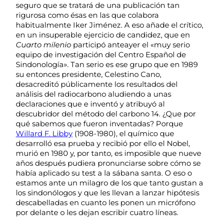
seguro que se tratará de una publicación tan
rigurosa como ésas en las que colabora
habitualmente Iker Jiménez. A eso añade el crítico,
en un insuperable ejercicio de candidez, que en
Cuarto milenio
participó anteayer el «muy serio
equipo de investigación del Centro Español de
Sindonología». Tan serio es ese grupo que en 1989
su entonces presidente, Celestino Cano,
desacreditó públicamente los resultados del
análisis del radiocarbono aludiendo a unas
declaraciones que e inventó y atribuyó al
descubridor del método del carbono 14. ¿Que por
qué sabemos que fueron inventadas? Porque
Willard F. Libby
(1908-1980), el químico que
desarrolló esa prueba y recibió por ello el Nobel,
murió en 1980 y, por tanto, es imposible que nueve
años después pudiera pronunciarse sobre cómo se
había aplicado su test a la sábana santa. O eso o
estamos ante un milagro de los que tanto gustan a
los sindonólogos y que les llevan a lanzar hipótesis
descabelladas en cuanto les ponen un micrófono
por delante o les dejan escribir cuatro líneas.