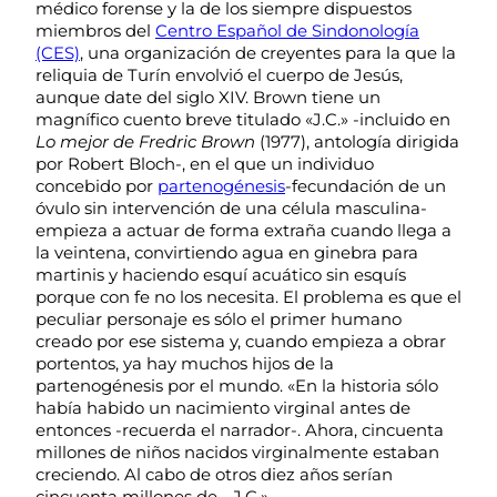
médico forense y la de los siempre dispuestos
miembros del
Centro Español de Sindonología
(CES)
, una organización de creyentes para la que la
reliquia de Turín envolvió el cuerpo de Jesús,
aunque date del siglo XIV. Brown tiene un
magnífico cuento breve titulado «J.C.» -incluido en
Lo mejor de Fredric Brown
(1977), antología dirigida
por Robert Bloch-, en el que un individuo
concebido por
partenogénesis
-fecundación de un
óvulo sin intervención de una célula masculina-
empieza a actuar de forma extraña cuando llega a
la veintena, convirtiendo agua en ginebra para
martinis y haciendo esquí acuático sin esquís
porque con fe no los necesita. El problema es que el
peculiar personaje es sólo el primer humano
creado por ese sistema y, cuando empieza a obrar
portentos, ya hay muchos hijos de la
partenogénesis por el mundo. «En la historia sólo
había habido un nacimiento virginal antes de
entonces -recuerda el narrador-. Ahora, cincuenta
millones de niños nacidos virginalmente estaban
creciendo. Al cabo de otros diez años serían
cincuenta millones de… J.C.».