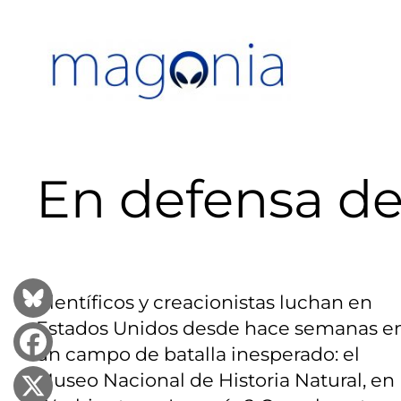
Saltar
al
contenido
En defensa de
Científicos y creacionistas luchan en
Estados Unidos desde hace semanas e
un campo de batalla inesperado: el
Museo Nacional de Historia Natural, en