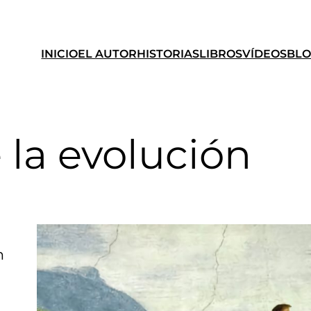
INICIO
EL AUTOR
HISTORIAS
LIBROS
VÍDEOS
BL
 la evolución
n