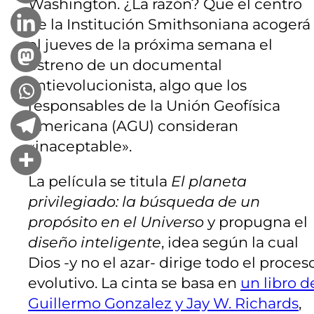
Washington. ¿La razón? Que el centro
de la Institución Smithsoniana acogerá
el jueves de la próxima semana el
estreno de un documental
antievolucionista, algo que los
responsables de la Unión Geofísica
Americana (AGU) consideran
«inaceptable».
La película se titula
El planeta
privilegiado: la búsqueda de un
propósito en el Universo
y propugna el
diseño inteligente
, idea según la cual
Dios -y no el azar- dirige todo el proces
evolutivo. La cinta se basa en
un libro d
Guillermo Gonzalez y Jay W. Richards
,