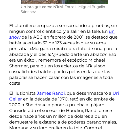
Un loro gris como N’kisi. Foto: L. Miguel Bugallo
Sánchez.
El plumífero empezó a ser sometido a pruebas, sin
ningún control científico, y a salir en la tele. En
un
show
de la ABC en febrero de 2001, se destacó que
había acertado 32 de 123 veces lo que su ama
pensaba. «Morgana miraba una foto de una pareja
abrazada y él decía: ‘¿Puedo darte un abrazo?’ Eso
era un éxito», rememora el escéptico Michael
Shermer, para quien los aciertos de N’kisi son
casualidades traídas por los pelos en las que las
palabras se hacen casar con las imágenes a toda
costa.
El ilusionista
James Randi
, que desenmascaró a
Uri
Geller
en la década de 1970, retó en diciembre de
2000 a Sheldrake a poner a prueba al pájaro.
Considerado el sucesor de Houdini, Randi ofrece
desde hace años un millón de dólares a quien
demuestre la existencia de poderes paranormales.
Morgana y su loro prefieren la tele. Como el