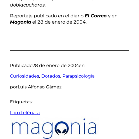
doblacucharas
.
Reportaje publicado en el diario
El Correo
y en
Magonia
el 28 de enero de 2004.
Publicado
28 de enero de 2004
en
Curiosidades
, 
Dotados
, 
Parapsicología
por
Luis Alfonso Gámez
Etiquetas:
Loro telépata