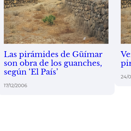
Las pirámides de Güímar
Ve
son obra de los guanches,
pi
según ‘El País’
24/
17/12/2006