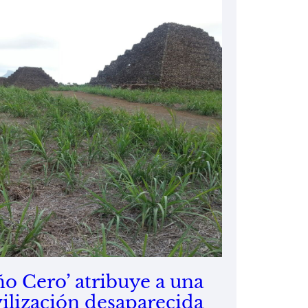
ño Cero’ atribuye a una
vilización desaparecida