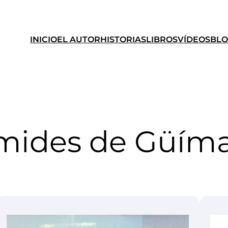
INICIO
EL AUTOR
HISTORIAS
LIBROS
VÍDEOS
BL
mides de Güím