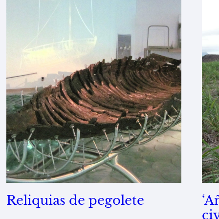
Reliquias de pegolete
‘A
ci