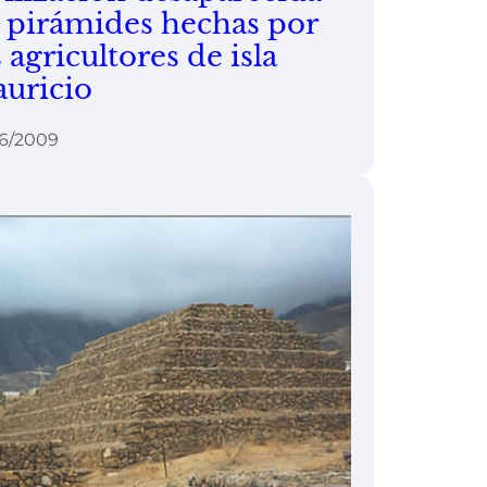
s pirámides hechas por
s agricultores de isla
uricio
06/2009