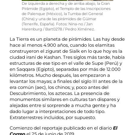
De izquierda a derecha y de arriba abajo, la Gran
Pirámide (Egipto), el Templo de las Inscripciones
de Palenque (México), la Tumba del General
(China) y una de las pirámides de Güímar
(Tenerife, España). Fotos: Nina-no / Jan
Harenburg / Bart0278 / Pedro Ximénez.
La Tierra es un planeta de pirámides. Las hay desde
hace al menos 4.900 años, cuando los elamitas
construyeron el zigurat de Sialk en lo que hoy es la
ciudad iraní de Kashan. Tres siglos más tarde, había
estructuras de ese tipo en el valle de Supe (Perú) y
en Saqqara (Egipto), separadas por más de 12.000
kilómetros. Mucho después, las empezaron a
levantar los mayas; a finales del siglo III antes de la
era común (aec), los chinos; y, poco antes del
Descubrimiento, los aztecas. La presencia de
monumentos similares en culturas tan dispares y
alejadas entre sí sorprende a mucha gente y ha
dado lugar a interpretaciones de todo tipo.
Extraterrestres incluidos, por supuesto.
Comienzo del reportaje publicado en el diario
El
Correo
el 25 de junio de 2019.