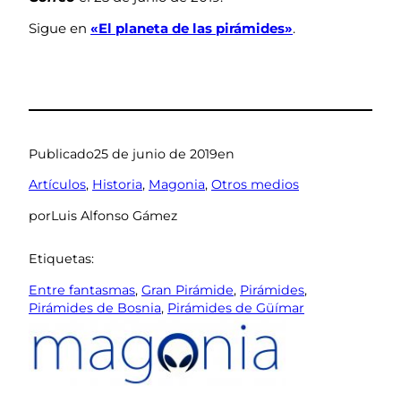
Sigue en
«El planeta de las pirámides»
.
Publicado
25 de junio de 2019
en
Artículos
, 
Historia
, 
Magonia
, 
Otros medios
por
Luis Alfonso Gámez
Etiquetas:
Entre fantasmas
, 
Gran Pirámide
, 
Pirámides
, 
Pirámides de Bosnia
, 
Pirámides de Güímar