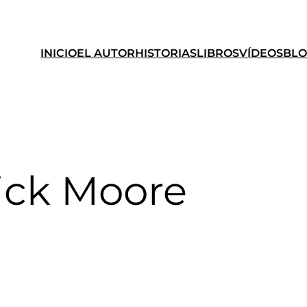
INICIO
EL AUTOR
HISTORIAS
LIBROS
VÍDEOS
BL
ick Moore