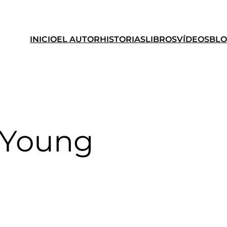
INICIO
EL AUTOR
HISTORIAS
LIBROS
VÍDEOS
BL
 Young