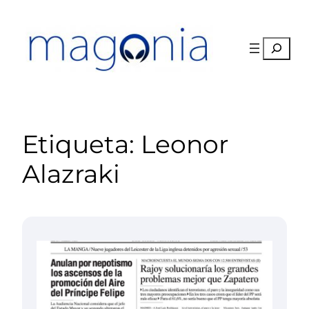
Saltar
al
contenido
Buscar
Etiqueta:
Leonor
Alazraki