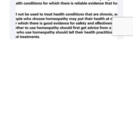
La FDA va a revisar el marco legal de
la homeopatía
26/03/2015