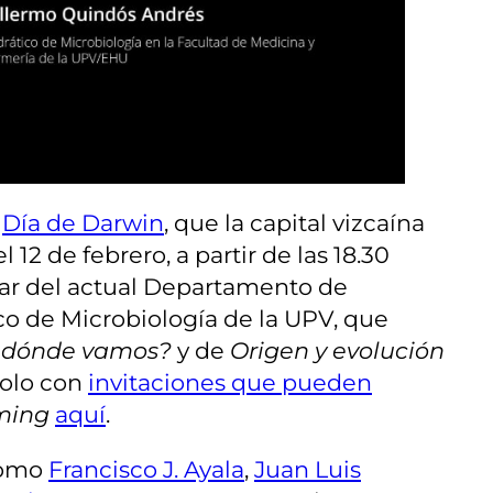
l
Día de Darwin
, que la capital vizcaína
2 de febrero, a partir de las 18.30
ular del actual Departamento de
ico de Microbiología de la UPV, que
ia dónde vamos?
y de
Origen y evolución
solo con
invitaciones que pueden
ming
aquí
.
-como
Francisco J. Ayala
,
Juan Luis