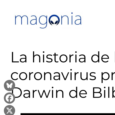
Saltar
al
contenido
La historia de 
coronavirus p
Darwin de Bil