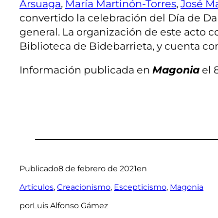
Arsuaga
,
María Martinón-Torres
,
José M
convertido la celebración del Día de Da
general. La organización de este acto c
Biblioteca de Bidebarrieta, y cuenta co
Información publicada en
Magonia
el 
Publicado
8 de febrero de 2021
en
Artículos
, 
Creacionismo
, 
Escepticismo
, 
Magonia
por
Luis Alfonso Gámez