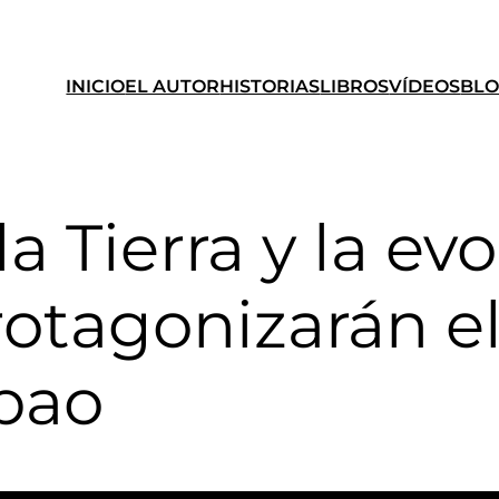
INICIO
EL AUTOR
HISTORIAS
LIBROS
VÍDEOS
BL
la Tierra y la ev
rotagonizarán el
bao