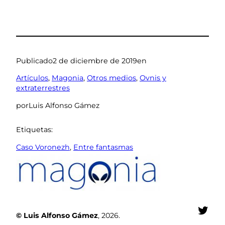
Publicado
2 de diciembre de 2019
en
Artículos
, 
Magonia
, 
Otros medios
, 
Ovnis y
extraterrestres
por
Luis Alfonso Gámez
Etiquetas:
Caso Voronezh
, 
Entre fantasmas
Twit
© Luis Alfonso Gámez
, 2026.