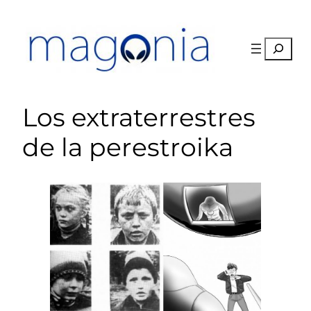
Saltar
al
contenido
Buscar
Los extraterrestres
de la perestroika