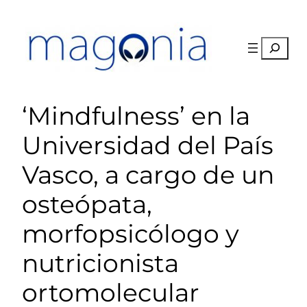
Saltar
al
contenido
Buscar
‘Mindfulness’ en la
Universidad del País
Vasco, a cargo de un
osteópata,
morfopsicólogo y
nutricionista
ortomolecular