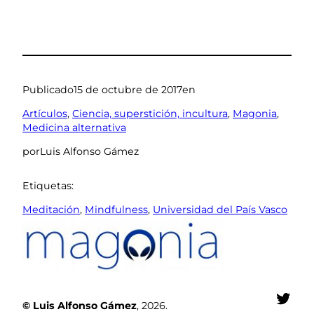
Publicado
15 de octubre de 2017
en
Artículos
, 
Ciencia, superstición, incultura
, 
Magonia
, 
Medicina alternativa
por
Luis Alfonso Gámez
Etiquetas:
Meditación
, 
Mindfulness
, 
Universidad del País Vasco
Twit
© Luis Alfonso Gámez
, 2026.