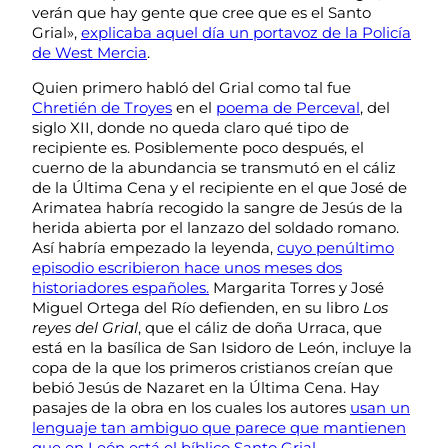
verán que hay gente que cree que es el Santo
Grial»,
explicaba aquel día un portavoz de la Policía
de West Mercia
.
Quien primero habló del Grial como tal fue
Chretién de Troyes
en el
poema de Perceval
, del
siglo XII, donde no queda claro qué tipo de
recipiente es. Posiblemente poco después, el
cuerno de la abundancia se transmutó en el cáliz
de la Última Cena y el recipiente en el que José de
Arimatea habría recogido la sangre de Jesús de la
herida abierta por el lanzazo del soldado romano.
Así habría empezado la leyenda,
cuyo penúltimo
episodio escribieron hace unos meses dos
historiadores españoles.
Margarita Torres y José
Miguel Ortega del Río defienden, en su libro
Los
reyes del Grial
, que el cáliz de doña Urraca, que
está en la basílica de San Isidoro de León, incluye la
copa de la que los primeros cristianos creían que
bebió Jesús de Nazaret en la Última Cena. Hay
pasajes de la obra en los cuales los autores
usan un
lenguaje tan ambiguo que parece que mantienen
que en León está el bíblico Santo Grial
.