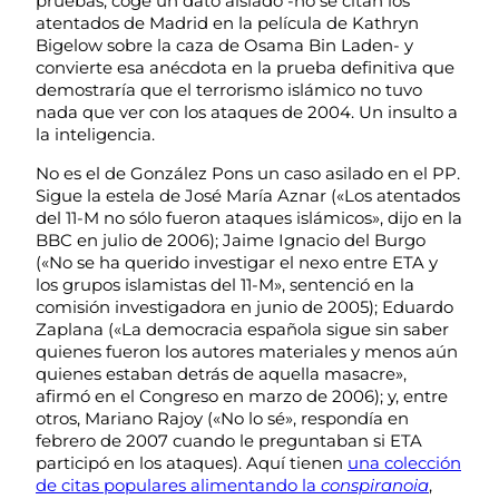
pruebas, coge un dato aislado -no se citan los
atentados de Madrid en la película de Kathryn
Bigelow sobre la caza de Osama Bin Laden- y
convierte esa anécdota en la prueba definitiva que
demostraría que el terrorismo islámico no tuvo
nada que ver con los ataques de 2004. Un insulto a
la inteligencia.
No es el de González Pons un caso asilado en el PP.
Sigue la estela de José María Aznar («Los atentados
del 11-M no sólo fueron ataques islámicos», dijo en la
BBC en julio de 2006); Jaime Ignacio del Burgo
(«No se ha querido investigar el nexo entre ETA y
los grupos islamistas del 11-M», sentenció en la
comisión investigadora en junio de 2005); Eduardo
Zaplana («La democracia española sigue sin saber
quienes fueron los autores materiales y menos aún
quienes estaban detrás de aquella masacre»,
afirmó en el Congreso en marzo de 2006); y, entre
otros, Mariano Rajoy («No lo sé», respondía en
febrero de 2007 cuando le preguntaban si ETA
participó en los ataques). Aquí tienen
una colección
de citas populares alimentando la
conspiranoia
,