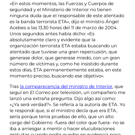
«En estos momentos, las Fuerzas y Cuerpos de
seguridad y el Ministerio de Interior no tienen
ninguna duda que el responsable de este atentado
es la banda terrorista ETA», dijo el ministro Ángel
Acebes a las 13.30 horas del 11 de marzo de 2004.
Unos segundos antes había dicho: «Es
absolutamente claro y evidente que la
organización terrorista ETA estaba buscando un
atentado que tuviese una gran repercusión, que
generase dolor, que generase miedo, con un gran
número de víctimas y, como he insistido durante
estos días, ETA permanentemente estaba, en este
momento preciso, buscando ese objetivo».
Tras
la comparecencia del ministro de Interior
, que
seguí en
El Correo
por televisión, un compañero me
lanzó una extraña pregunta. Dijo algo así como:
«¿Ya será verdad?». Se refería a la autoría de ETA. Yo
le respondí que, si el ministro decía que era ETA,
sería porque tenía pruebas de ello, que un alto
cargo del Gobierno -fuera del color que fuera- no se
iba a arriesgar a mentir o hacer elucubraciones
gratuitas cuando podía quedar en evidencia poco