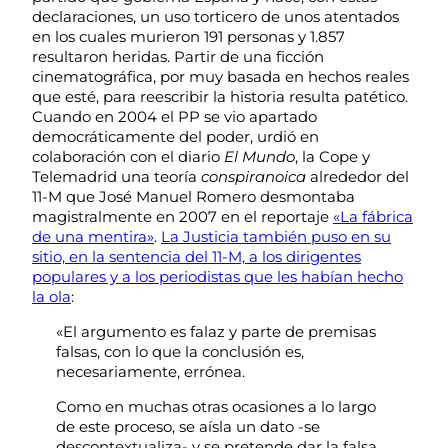
declaraciones, un uso torticero de unos atentados
en los cuales murieron 191 personas y 1.857
resultaron heridas. Partir de una ficción
cinematográfica, por muy basada en hechos reales
que esté, para reescribir la historia resulta patético.
Cuando en 2004 el PP se vio apartado
democráticamente del poder, urdió en
colaboración con el diario
El Mundo
, la Cope y
Telemadrid una teoría
conspiranoica
alrededor del
11-M que José Manuel Romero desmontaba
magistralmente en 2007 en el reportaje
«La fábrica
de una mentira»
.
La Justicia también puso en su
sitio, en la sentencia del 11-M, a los dirigentes
populares y a los periodistas que les habían hecho
la ola
:
«El argumento es falaz y parte de premisas
falsas, con lo que la conclusión es,
necesariamente, errónea.
Como en muchas otras ocasiones a lo largo
de este proceso, se aísla un dato -se
descontextualiza- y se pretende dar la falsa