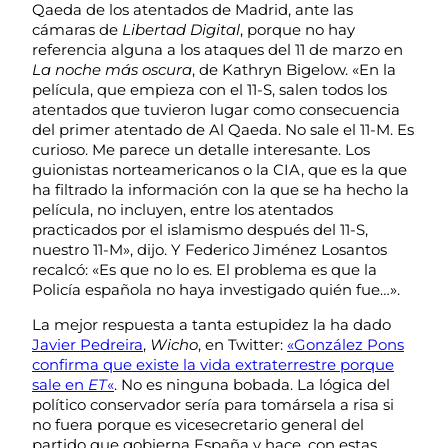
Qaeda de los atentados de Madrid, ante las
cámaras de
Libertad Digital
, porque no hay
referencia alguna a los ataques del 11 de marzo en
La noche más oscura
, de Kathryn Bigelow. «En la
película, que empieza con el 11-S, salen todos los
atentados que tuvieron lugar como consecuencia
del primer atentado de Al Qaeda. No sale el 11-M. Es
curioso. Me parece un detalle interesante. Los
guionistas norteamericanos o la CIA, que es la que
ha filtrado la información con la que se ha hecho la
película, no incluyen, entre los atentados
practicados por el islamismo después del 11-S,
nuestro 11-M», dijo. Y Federico Jiménez Losantos
recalcó: «Es que no lo es. El problema es que la
Policía española no haya investigado quién fue…».
La mejor respuesta a tanta estupidez la ha dado
Javier Pedreira
,
Wicho
, en Twitter:
«González Pons
confirma que existe la vida extraterrestre porque
sale en
ET
«
. No es ninguna bobada. La lógica del
político conservador sería para tomársela a risa si
no fuera porque es vicesecretario general del
partido que gobierna España y hace, con estas