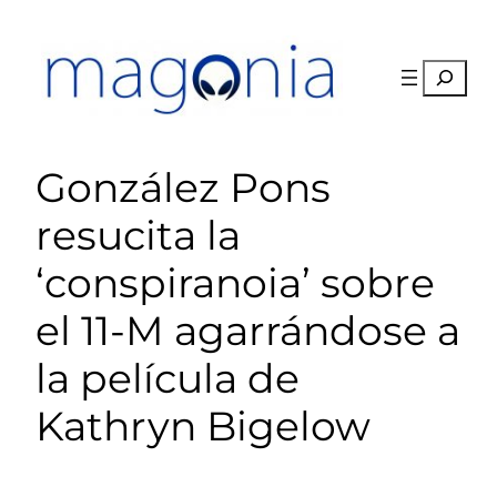
Saltar
al
contenido
Buscar
González Pons
resucita la
‘conspiranoia’ sobre
el 11-M agarrándose a
la película de
Kathryn Bigelow