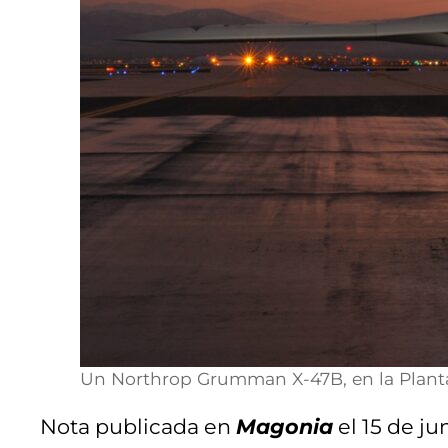
Un Northrop Grumman X-47B, en la Planta 4
Nota publicada en
Magonia
el 15 de ju