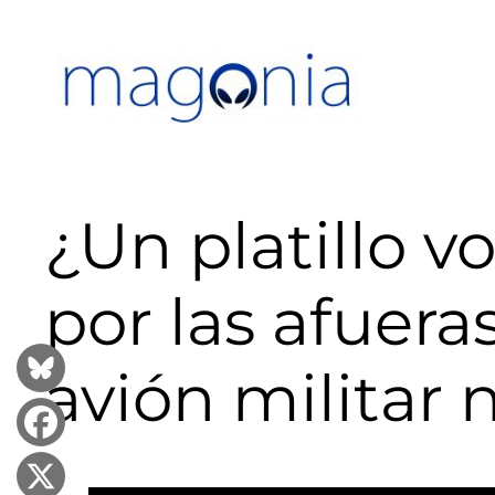
Saltar
al
contenido
¿Un platillo 
por las afuer
avión militar 