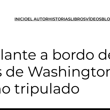
INICIO
EL AUTOR
HISTORIAS
LIBROS
VÍDEOS
BL
volante a bordo 
as de Washingto
no tripulado