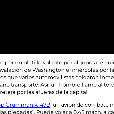
o por un platillo volante por algunos de qu
nvalación de Washington el miércoles por 
otos que varios automovilistas colgaron inm
xtraño transporte. Así, un hombre llamó al t
tera por las afueras de la capital.
op Grumman X-47B
, un avión de combate no
as plegadas). Puede volar a 0,45 mach, alcan