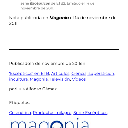
serie
Escépticos
de ETB2. Emitido el 14 de
noviembre de 2011.
Nota publicada en
Magonia
el 14 de noviembre de
2011.
Publicado
14 de noviembre de 2011
en
‘Escépticos’ en ETB
, 
Artículos
, 
Ciencia, superstición,
incultura
, 
Magonia
, 
Televisión
, 
Vídeos
por
Luis Alfonso Gámez
Etiquetas:
Cosmética
, 
Productos milagro
, 
Serie Escépticos