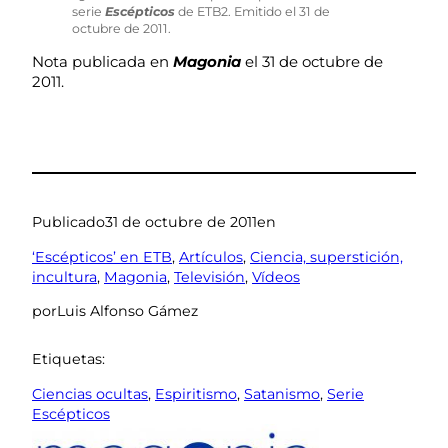
serie
Escépticos
de ETB2. Emitido el 31 de
octubre de 2011.
Nota publicada en
Magonia
el 31 de octubre de
2011.
Publicado
31 de octubre de 2011
en
‘Escépticos’ en ETB
, 
Artículos
, 
Ciencia, superstición,
incultura
, 
Magonia
, 
Televisión
, 
Vídeos
por
Luis Alfonso Gámez
Etiquetas:
Ciencias ocultas
, 
Espiritismo
, 
Satanismo
, 
Serie
Escépticos