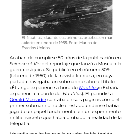
El ‘Nautilus’, durante sus primeras pruebas en mar
abierto en enero de 1955. Foto: Marina de
Estados Unidos.
Acaban de cumplirse 50 años de la publicación en
Science et Vie
del reportaje que lanzó a Moscú a la
guerra psíquica. Se publicó en el número 509
(febrero de 1960) de la revista francesa, en cuya
portada navegaba un submarino sobre el título:
«Étrange expérience a bord du
Nautilus
» (Extraña
experiencia a bordo del
Nautilus
). El periodista
Gérald Messadié
contaba en seis páginas cómo el
primer submarino nuclear estadounidense había
jugado un papel fundamental en un experimento
militar secreto que había probado la realidad de la
telepatía.
Mesadie explicaba que la prueba había tenido