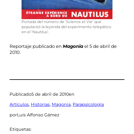
Portada del número de ‘Science et Vie’ que
popularizó la leyenda del experimento telepático
en el ‘Nautilus’.
Reportaje publicado en
Magonia
el 5 de abril de
2010.
Publicado
5 de abril de 2010
en
Artículos
, 
Historias
, 
Magonia
, 
Parapsicología
por
Luis Alfonso Gámez
Etiquetas: