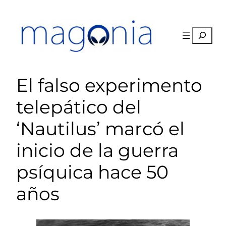
Saltar
al
contenido
Buscar
El falso experimento
telepático del
‘Nautilus’ marcó el
inicio de la guerra
psíquica hace 50
años