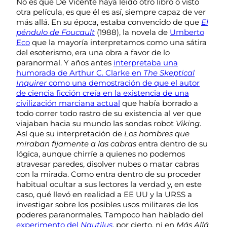
No es que De Vicente haya leído otro libro o visto
otra película, es que él es así, siempre capaz de ver
más allá. En su época, estaba convencido de que
El
péndulo de Foucault
(1988), la novela de
Umberto
Eco
que la mayoría interpretamos como una sátira
del esoterismo, era una obra a favor de lo
paranormal. Y años antes
interpretaba una
humorada de Arthur C. Clarke en
The Skeptical
Inquirer
como una demostración de que el autor
de ciencia ficción creía en la existencia de una
civilización marciana actual
que había borrado a
todo correr todo rastro de su existencia al ver que
viajaban hacia su mundo las sondas robot
Viking
.
Así que su interpretación de
Los hombres que
miraban fijamente a las cabras
entra dentro de su
lógica, aunque chirríe a quienes no podemos
atravesar paredes, disolver nubes o matar cabras
con la mirada. Como entra dentro de su proceder
habitual ocultar a sus lectores la verdad y, en este
caso, qué llevó en realidad a EE UU y la URSS a
investigar sobre los posibles usos militares de los
poderes paranormales. Tampoco han hablado del
experimento del
Nautilus
, por cierto, ni en
Más Allá