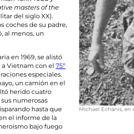
tive masters of the
tar del siglo XX).
os coches de su padre,
, al menos, un
a en 1969, se alistó
gó a Vietnam con el
75º
raciones especiales.
mayo, un camión en el
ltó herido cuatro
de sus numerosas
 disparando hasta que
Michael Echanis, en u
en el informe de la
 heroísmo bajo fuego