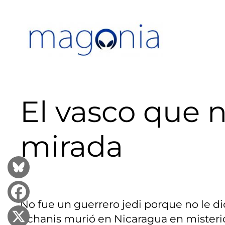
Saltar
al
contenido
El vasco que 
mirada
No fue un guerrero jedi porque no le d
Echanis murió en Nicaragua en misterio