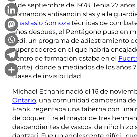
8 de septiembre de 1978. Tenía 27 años
comandos antisandinistas y a la guardi
Anastasio Somoza
técnicas de combate 
años después, el Pentágono puso en m
Jedi, un programa de adiestramiento d
superpoderes en el que habría encajado 
centro de formación estaba en el
Fuert
Norte), donde a mediados de los años 7
clases de invisibilidad.
Michael Echanis nació el 16 de noviem
Ontario
, una comunidad campesina de 
Frank, regentaba una taberna con una m
de póquer. Era el mayor de tres herman
descendientes de vascos, de niño hizo 
dantzari. Fue un adolescente difícil, c