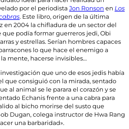
elado por el periodista
Jon Ronson
en
Los
cabras
. Este libro, origen de la última
z en 2004 la chifladura de un sector del
que podía formar guerreros jedi, Obi
barras y estrellas. Serían hombres capaces
e barracones lo que hace el enemigo a
 la mente, hacerse invisibles…
 investigación que uno de esos jedis había
 el que consiguió con la mirada, sentado
ue al animal se le parara el corazón y se
entado Echanis frente a una cabra para
alido al bicho morirse del susto que
n Bob Dugan, colega instructor de Hwa Rang
acer una barbaridad».