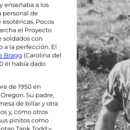
 y enseñaba a los
a personal de
esotéricas. Pocos
archa el Proyecto
e soldados con
a la perfección. El
e Bragg
(Carolina del
0 él había dado
bre de 1950 en
Oregon. Su padre,
esa de billar y otra
os y, como otros
sus pinitos como
uentan Tank Todd y