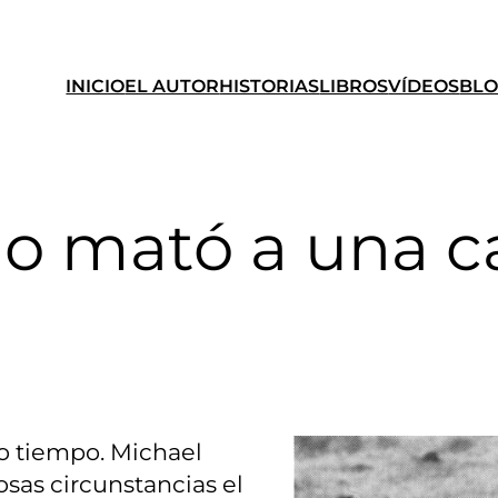
INICIO
EL AUTOR
HISTORIAS
LIBROS
VÍDEOS
BL
no mató a una c
io tiempo. Michael
sas circunstancias el