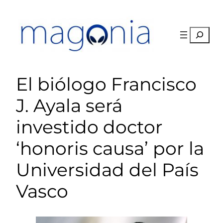
Saltar
al
contenido
Buscar
El biólogo Francisco
J. Ayala será
investido doctor
‘honoris causa’ por la
Universidad del País
Vasco