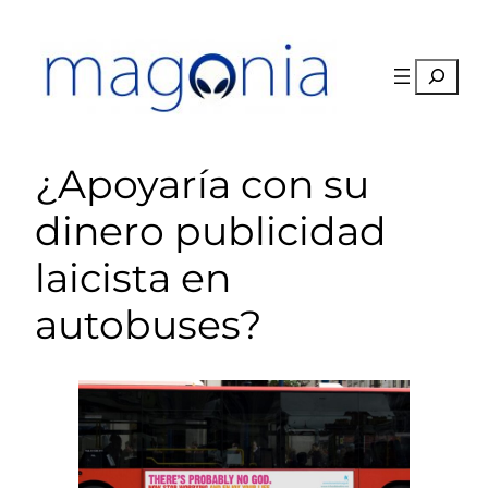
Saltar
al
contenido
Buscar
¿Apoyaría con su
dinero publicidad
laicista en
autobuses?